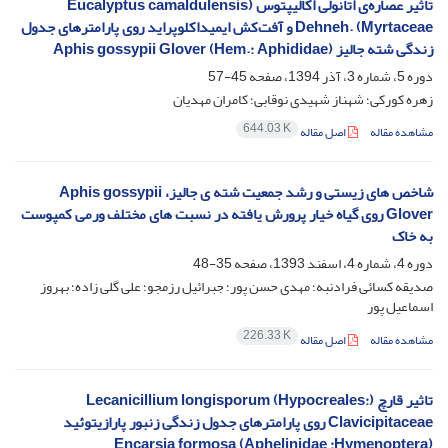
تاثیر عصاره‌ی اتانولی اکالیپتوس (Eucalyptus camaldulensis
Dehneh. (Myrtaceae و آفت‌کش ایمیداکلوپراید روی پارامترهای جدول
زندگی شته جالیز (Aphis gossypii Glover (Hem.: Aphididae
دوره 5، شماره 3، آذر 1394، صفحه
45-57
زهره کورکی؛ شهناز شهیدی نوقابی؛ کامران مهدیان
644.03 K
مشاهده مقاله
اصل مقاله
شاخص های زیستی و رشد جمعیت شته ی جالیز، Aphis gossypii
Glover روی گیاه خیار پرورش یافته در نسبت های مختلف ورمی کمپوست
به خاک
دوره 4، شماره 4، اسفند 1393، صفحه
35-48
صدیقه کسائی فرادنبه؛ مهدی حسن پور؛ جبرائیل رزمجو؛ علی گلی زاده؛ بهروز
اسماعیل ‏پور
226.33 K
مشاهده مقاله
اصل مقاله
تاثیر قارچ (Lecanicillium longisporum (Hypocreales:
Clavicipitaceae روی پارامترهای جدول زندگی زنبور پارازیتوئید
(Aphelinidae :Hymenoptera) Encarsia formosa