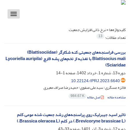
Toggle
vigation
کلیدواژه‌ها =
نرخ ذاتی افزایش جمعیت
13
تعداد مقالات:
بررسی فراسنجه‌های جمعیتی کنه شکارگر (Blattisociidae)
Blattisocius mali با تغذیه از تخم‌های پشه قارچ (Lycoriella auripila
(Sciaridae
دوره 13، شماره 1، خرداد 1402، صفحه
1-14
10.22124/IPRJ.2023.6640
فائزه عسگری؛ سیدعلی صفوی؛ حمیدرضا صراف معیری
984.67 K
مشاهده مقاله
اصل مقاله
تاثیر اسید جیبرلیک روی پراسنجه‌های رشد جمعیت شته مومی کلم
(Brevicoryne brassicae L.) در کلم (Brassica oleracea L.)
دوره 12، شماره 3، آذر 1401، صفحه
33-43