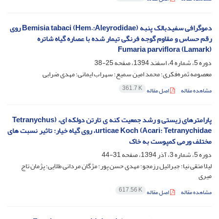
دموگرافی سفیدبالک پنبه (Bemisia tabaci (Hem.:Aleyrodidae روی
رقم حساس و مقاوم گوجه فرنگی تیمار شده با عصاره گیاه شاتره
(Fumaria parviflora (Lamark
دوره 5، شماره 4، اسفند 1394، صفحه
25-38
معصومه ثمره‌فکری؛ محمد امین سمیع؛ سهراب ایمانی؛ مهدی ضرابی
361.7 K
مشاهده مقاله
اصل مقاله
پارامترهای زیستی و رشد جمعیت کنه ی تارتن دولکه ای، (Tetranychus
urticae Koch (Acari: Tetranychidae، روی گیاه خیار: تاثیر نسبت های
مختلف ورمی کمپوست به خاک
دوره 5، شماره 3، آذر 1394، صفحه
31-44
لیلا متقی نیا؛ جبرائیل رزمجو؛ مهدی حسن پور؛ مژگان مردانی طلایی؛ پژمان تاج
میری
617.56 K
مشاهده مقاله
اصل مقاله