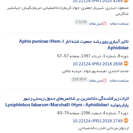
10.22124/IPRJ.2020.4289
مسعود حیدری؛ شهریار جعفری؛ جواد کریم زاده اصفهانی؛ مریم نگهبان؛ جهانشیر
شاکرمی
1.52 M
مشاهده مقاله
اصل مقاله
تاثیر آبیاری روی رشد جمعیت شته انار (Aphis punicae (Hem.:
Aphididae
دوره 8، شماره 1، خرداد 1397، صفحه
57-67
10.22124/IPRJ.2018.2838
محمد احمدی؛ نفیسه پورجواد؛ مهدیه غلامی
209.98 K
مشاهده مقاله
اصل مقاله
اثرات زیرکشندگی دلتامترین بر شاخص‌های جدول زیستی زنبور
پارازیتوئید (Lysiphlebus fabarum (Marshall) (Hym.: Aphidiidae
دوره 7، شماره 4، اسفند 1396، صفحه
79-83
10.22124/IPRJ.2018.2749
اردوان مردانی؛ قدرت اله صباحی