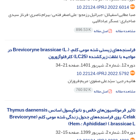
10.22124/IPRJ.2022.6014
صبا عطایی اسفهلان؛ جبرائیل رزمجو؛ علی اصغر فتحی؛ بهرام ناصری؛ فرناز سیدی
صاحباری؛ عسگر عباداللهی
896.53 K
مشاهده مقاله
اصل مقاله
فراسنجه‌های زیستی شته مومی کلم، Brevicoryne brassicae (L.) در
مواجهه با غلظت زیرکشنده (LC25) کلرفلوآزورون
دوره 12، شماره 2، شهریور 1401، صفحه
21-34
10.22124/IPRJ.2022.5792
هانیه رجبی؛ سیّدعلی صفوی؛ مریم فروزان
760.92 K
مشاهده مقاله
اصل مقاله
تاثیر فرمولاسیون‌های خالص و نانوکپسول اسانس Thymus daenensis
Celak. روی فراسنجه‌های جدول زندگی شته مومی کلم (Brevicoryne
brassicae L.) (Hem.: Aphididae)
دوره 10، شماره 2، شهریور 1399، صفحه
15-32