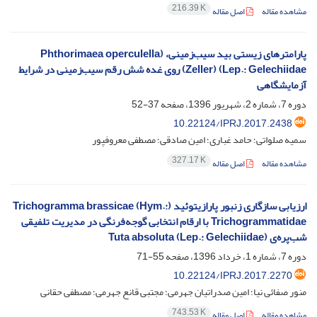
216.39 K
مشاهده مقاله
اصل مقاله
پارامتر‌های زیستی بید سیب‌زمینی، (Phthorimaea operculella
(Zeller) (Lep.: Gelechiidae روی غده شش رقم سیب‌زمینی در شرایط
آزمایشگاهی
دوره 7، شماره 2، شهریور 1396، صفحه
37-52
10.22124/IPRJ.2017.2438
سمیه صلواتی؛ حامد غباری؛ امین صادقی؛ مصطفی معروفپور
327.17 K
مشاهده مقاله
اصل مقاله
ارزیابی سازگاری زنبور پارازیتوئید (Trichogramma brassicae (Hym.:
Trichogrammatidae با ارقام انتخابی گوجه‌فرنگی در مدیریت تلفیقی
شب‌پره‌ی (Tuta absoluta (Lep.: Gelechiidae
دوره 7، شماره 1، خرداد 1396، صفحه
55-71
10.22124/IPRJ.2017.2270
منور صفائی نیا؛ امین صدراتیان جهرمی؛ مجتبی قانع جهرمی؛ مصطفی حقانی
743.53 K
مشاهده مقاله
اصل مقاله