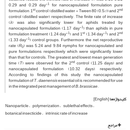
-1
0.29 and 0.29 day
for nanocapsulated formulation, pure
st
nd
formulation, 1
control (distilled water + Tween 80 (0.5%)) and 2
control (distilled water), respectively. The finite rate of increase
(
λ
) was also significantly lower for aphids treated by
-1
nanocapsulated formulation (1.17 day
) than aphids in pure
-1
st
-1
nd
formulation treatment (1.24 day
), and 1
(1.34 day
) and 2
-1
(1.33 day
) control groups. Furthermore, the net reproductive
rate (
R
) was 5.24 and 9.84 nymphs for nanocapsulated and
0
pure formulations, respectively, which were significantly lower
than that for controls. The greatest and lowest mean generation
nd
time (
T
) were observed for the 2
control (11.25 days) and
nanocapsulated formulation (10.32 days), respectively.
According to findings of this study, the nanocapsulated
formulation of
T. daenensis
essential oil is recommended for use
in the integrated pest management of
B. brassicae
.
کلیدواژه‌ها
[English]
Nanoparticle
polymerization
sublethal effects
botanical insecticide
intrinsic rate of increase
مراجع