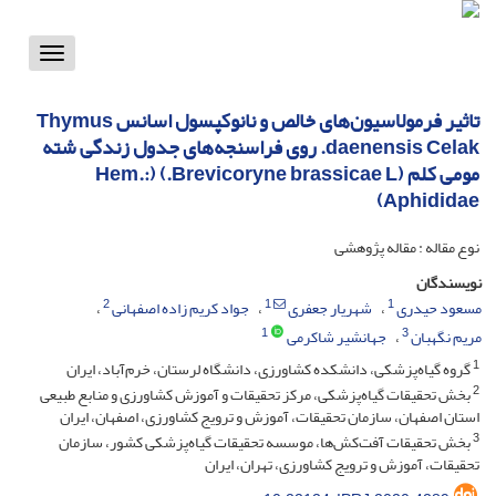
Toggle
vigation
تاثیر فرمولاسیون‌های خالص و نانوکپسول اسانس Thymus
daenensis Celak. روی فراسنجه‌های جدول زندگی شته
مومی کلم (Brevicoryne brassicae L.) (Hem.:
Aphididae)
نوع مقاله : مقاله پژوهشی
نویسندگان
2
1
1
مسعود حیدری
شهریار جعفری
جواد کریم زاده اصفهانی
1
3
مریم نگهبان
جهانشیر شاکرمی
1
گروه گیاه‌پزشکی، دانشکده کشاورزی، دانشگاه لرستان، خرم‌آباد، ایران
2
بخش تحقیقات گیاه‌پزشکی، مرکز تحقیقات و آموزش کشاورزی و منابع طبیعی
استان اصفهان، سازمان تحقیقات، آموزش و ترویج کشاورزی، اصفهان، ایران
3
بخش تحقیقات آفت‌کش‌ها، موسسه تحقیقات گیاه‌پزشکی کشور، سازمان
تحقیقات، آموزش و ترویج کشاورزی، تهران، ایران