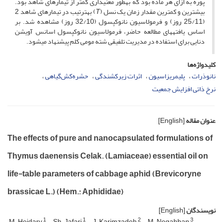
پوره به ازای هر ماده بود که به­طور معنی­داری کمتر از تیمارهای شاهد بود.
بیشترین و کمترین مقدار زمان یک نسل (
T
) به­ترتیب در تیمارهای شاهد 2
(25/11 روز) و فرمولاسیون نانوکپسول (32/10 روز) مشاهده شد. بر
اساس یافته­های مطالعه حاضر، فرمولاسیون نانوکپسول اسانس آویشن
دنایی برای استفاده در مدیریت تلفیقی شته مومی کلم پیشنهاد می­شود.
کلیدواژه‌ها
نانوذرات
پلیمریزاسیون
اثرات زیرکشندگی
حشره‌کش‌گیاهی
نرخ ذاتی افزایش جمعیت
عنوان مقاله
[English]
The effects of pure and nanocapsulated formulations of
Thymus daenensis Celak. (Lamiaceae) essential oil on
life-table parameters of cabbage aphid (Brevicoryne
brassicae L.) (Hem.: Aphididae)
نویسندگان
[English]
1
1
2
3
M. Heidary
Sh. Jafari
J. Karimzadeh
M. Negahban