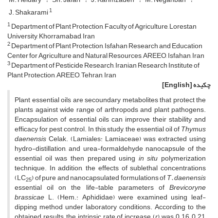
1
J. Shakarami
1
Department of Plant Protection, Faculty of Agriculture, Lorestan
University, Khorramabad, Iran
2
Department of Plant Protection, Isfahan Research and Education
Center for Agriculture and Natural Resources, AREEO, Isfahan, Iran
3
Department of Pesticide Research, Iranian Research Institute of
Plant Protection, AREEO, Tehran, Iran
چکیده
[English]
Plant essential oils are secoundary metabolites that protect the
plants against wide range of arthropods and plant pathogens.
Encapsulation of essential oils can improve their stability and
efficacy for pest control. In this study, the essential oil of
Thymus
daenensis
Celak. (Lamiales: Lamiaceae) was extracted using
hydro-distillation, and urea-formaldehyde nanocapsule of the
essential oil was then prepared using
in situ
polymerization
technique. In addition, the effects of sublethal concentrations
(LC
) of pure and nanocapsulated formulations of
T. daenensis
25
essential oil on the life-table parameters of
Brevicoryne
brassicae
L. (Hem.: Aphididae) were examined using leaf-
dipping method under laboratory conditions. According to the
obtained results, the intrinsic rate of increase (
r
) was 0.16, 0.21,