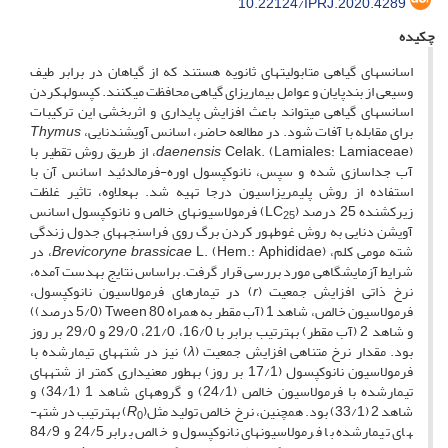
10.22124/IPRJ.2020.4289
چکیده
اسانس­های گیاهی متابولیت­های ثانویه هستند که از گیاهان در برابر طیف
وسیعی از بندپایان و عوامل بیماری­زای گیاهی محافظت می­کنند. کپسوله­کردن
اسانس­های گیاهی می­تواند باعث افزایش پایداری و اثربخشی این ترکیبات
برای مقابله با آفات شود. در مطالعه حاضر، اسانس آویشن­دنایی،
Thymus
daenensis
Celak. (Lamiales: Lamiaceae)، از طریق روش تقطیر با
آب جداسازی شده و سپس، نانوکپسول اوره-فرمالدئید اسانس آن با
استفاده از روش پلیمریزاسیون درجا تهیه شد. به­علاوه، تاثیر غلظت
زیرکشنده 25 درصد (LC
) فرمولاسیون­های خالص و نانوکپسول اسانس
25
آویشن دنایی به روش غوطه­ور کردن برگ روی فراسنجه­های جدول زندگی
شته مومی کلم،
Brevicoryne brassicae
L. (Hem.: Aphididae)، در
شرایط آزمایشگاهی مورد بررسی قرار گرفت. براساس نتایج به­دست آمده،
نرخ ذاتی افزایش جمعیت (
r
) در تیمارهای فرمولاسیون نانوکپسول،
فرمولاسیون خالص، شاهد 1 (آب مقطر به همراه Tween 80 (5/0 درصد))
و شاهد 2 (آب مقطر) به­ترتیب برابر با 16/0، 21/0، 29/0 و 29/0 بر روز
بود. مقدار نرخ متناهی افزایش جمعیت (
λ
) نیز در شته­های تیمار­شده با
فرمولاسیون نانوکپسول (17/1 بر روز) به­طور معنی­داری کمتر از شته­های
تیمار­شده با فرمولاسیون خالص (24/1) و گروه­های شاهد 1 (34/1) و
شاهد 2 (33/1) بود. هم­چنین، نرخ خالص تولید مثل(
R
) به­ترتیب در شته­
0
های تیمار­شده با فرمولاسیون­های نانوکپسول و خالص برابر 24/5 و 84/9