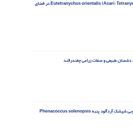
مطالعه صحرایی کارایی برخی آفت‌کش‌های کم‌خطر در کنترل کنه‌ی شرقی مرکبات Eutetranychus orientalis (Acari: Tetranychiidae) در فضای