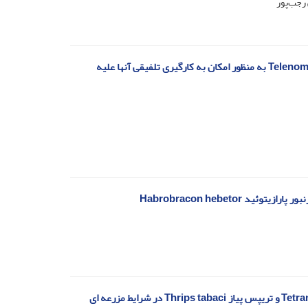
 رجب‌پور
تاثیر امواج فراصوت روی زنبور پارازیتوئید Telenomus busseolae (Hym.: Plathygasteridae) به منظور امکان به کارگیری تلفیقی آنها علیه
Habrobracon hebeto