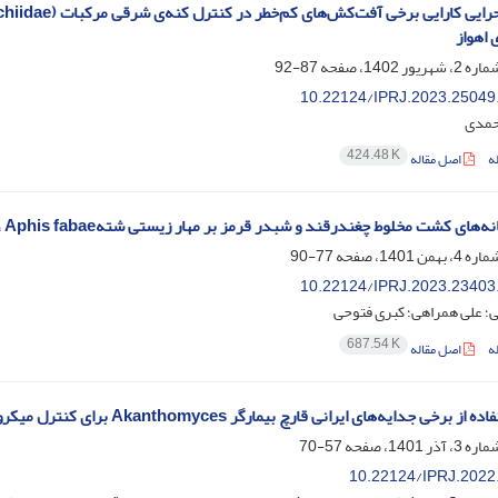
اهواز
87-92
10.22124/IPRJ.2023.25049
احمدی
424.48 K
ه
اصل مقاله
ی کشت مخلوط چغندرقند و شبدر قرمز بر مهار زیستی شتهAphis fabae ، دشمنان طبیعی و صفات زراعی چغندرقند
77-90
10.22124/IPRJ.2023.23403
؛ علی همراهی؛ کبری فتوحی
687.54 K
ه
اصل مقاله
دایه‌های ایرانی قارچ بیمارگر Akanthomyces برای کنترل میکروبی شپشک آردآلود پنبه Phenacoccus solenopsis
57-70
10.22124/IPRJ.2022