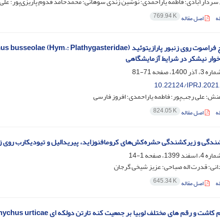
 سردارآبادی؛ فاطمه یاراحمدی؛ نوشین زندی سوهانی؛ محمدحامد قدوم پاریزی‌پور؛ علی
769.94 K
ه
اصل مقاله
خوار نیشکر در شرایط آزمایشگاهی
71-81
10.22124/IPRJ.2021
منش؛ علی رجب‌پور؛ فاطمه یاراحمدی؛ افروز فارسی
824.05 K
ه
اصل مقاله
گی و زیر‌کشندگی حشره‌کش‌های کرومافنوزاید، پیریدالیل و تیودیکارب روی زنبور پارازیتوئید r
1-14
انی؛ قدرت اله صباحی؛ عزیز شیخی گرجان
645.34 K
ه
اصل مقاله
 رقم های مختلف لوبیا بر جمعیت کنه تارتن دولکه ای Tetranychus urticae و تریپس پیاز Thrips tabaci در شرایط مزرعه ای