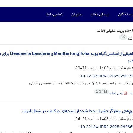
ویسندگان
ارسال مقاله
داوران
تماس با ما
 =
مدیریت تلفیقی آفات
10
ات:
هی
71-89
10.22124/IPRJ.2025.29979
ی خانیمنی؛ امین صدارتیان جهرمی؛ حجت اله محمدی؛ مصطفی حقانی
1.37 M
ه
اصل مقاله
چ‌های بیمارگر حشرات جدا شده از شته‌های مرکبات در شمال ایران
91-94
10.22124/IPRJ.2025.29986