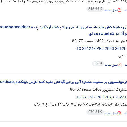
زاده کافشانی؛ علی رجب پور؛ محمدحامد قدوم پاریزی پور؛ سیروس آقاجانزاده؛ اسماعیل 
515.66 K
ه
اصل مقاله
 آن در شرایط مزرعه ای
77-82
10.22124/IPRJ.2023.26128
احمدی
1.2 M
ه
اصل مقاله
اسیون بر سمیت عصاره‌ آبی برخی گیاهان علیه کنه‌ تارتن دولکه‌ای Tetranychus urticae و سفیدبالک پنبه Bemisia tabaci
67-80
10.22124/IPRJ.2023.25221
پور؛ رویا عزیزی نثار؛ امین صدارتیان جهرمی؛ مجتبی قانع جهرمی
670.34 K
ه
اصل مقاله