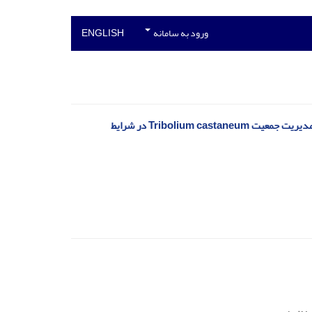
ورود به سامانه
ENGLISH
استفاده تلفیقی از اسانس گیاه پونه Mentha longifolia و Beauveria bassiana برای مدیریت جمعیت Tribolium castaneum در شرایط