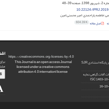
39-48
10.22124/IPRJ.2019
یمی؛ فاطمه یاراحمدی؛ امیر محسنی امین
604.39 K
ه
اصل مقاله
اشت
https://creativecommons.org/licenses/by/4.0
برای
This Journal is an open access Journal
ارتقا کیفیت و ضریب تاثیر در پایگاه استنادی SJR
مشت
licensed under a creative commons
attribution 4.0 internationl license
ت آفات گیاهی نمایه
1403-10