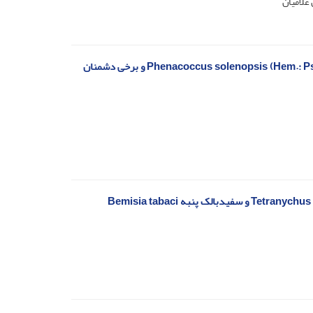
غلامیان
کارایی برخی حشره کش های شیمیایی و طبیعی بر شپشک آردآلود پنبه Phenacoccus solenopsis (Hem.: Pseudococcidae) و برخی دشمنان