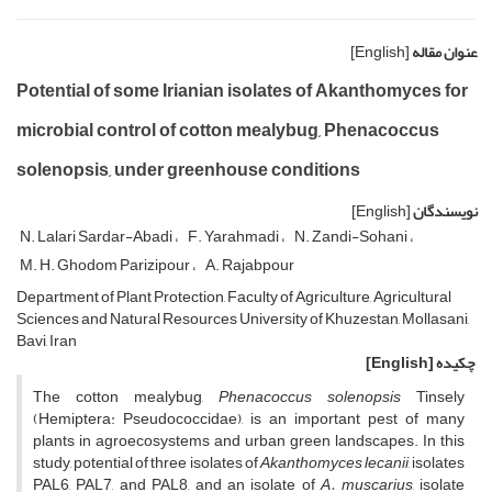
عنوان مقاله
[English]
Potential of some Irianian isolates of Akanthomyces for
microbial control of cotton mealybug, Phenacoccus
solenopsis, under greenhouse conditions
نویسندگان
[English]
N. Lalari Sardar-Abadi
F. Yarahmadi
N. Zandi-Sohani
M. H. Ghodom Parizipour
A. Rajabpour
Department of Plant Protection, Faculty of Agriculture, Agricultural
Sciences and Natural Resources University of Khuzestan, Mollasani,
Bavi, Iran
چکیده
[English]
The cotton mealybug,
Phenacoccus solenopsis
Tinsely
(Hemiptera: Pseudococcidae), is an important pest of many
plants in agroecosystems and urban green landscapes. In this
study, potential of three isolates of
Akanthomyces lecanii
, isolates
PAL6, PAL7, and PAL8, and an isolate of
A. muscarius
, isolate