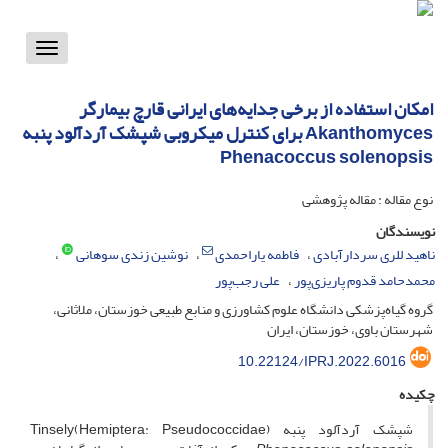
Toggle
vigation
امکان استفاده از برخی جدایه‌های ایرانی قارچ بیمارگر
Akanthomyces برای کنترل میکروبی شپشک آردآلود پنبه
Phenacoccus solenopsis
نوع مقاله : مقاله پژوهشی
نویسندگان
ناهید للری سردارآبادی
فاطمه یاراحمدی
نوشین زندی سوهانی
محمدحامد قدوم پاریزی‌پور
علی رجب‌پور
گروه گیاه‌پزشکی دانشگاه علوم کشاورزی و منابع طبیعی خوزستان، ملاثانی،
شهرستان باوی، خوزستان، ایران
10.22124/IPRJ.2022.6016
چکیده
شپشک آردآلود پنبه (Hemiptera: Pseudococcidae)Tinsely