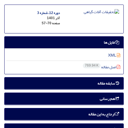
دوره 12، شماره 3
آذر 1401
صفحه
57-70
فایل ها
XML
769.94 K
اصل مقاله
سابقه مقاله
هم رسانی
ارجاع به این مقاله