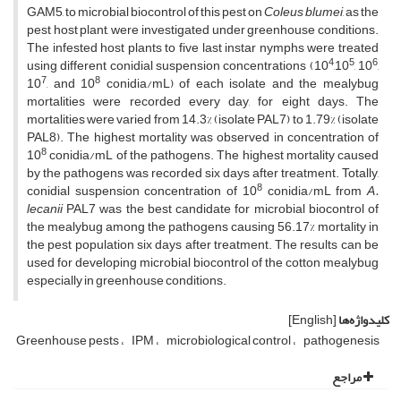
GAM5, to microbial biocontrol of this pest on
Coleus blumei
, as the
pest host plant, were investigated under greenhouse conditions.
The infested host plants to five last instar nymphs were treated
4
5
6
using different conidial suspension concentrations (10
,10
, 10
,
7
8
10
, and 10
conidia/mL) of each isolate and the mealybug
mortalities were recorded every day, for eight days. The
mortalities were varied from 14.3% (isolate PAL7) to 1.79% (isolate
PAL8). The highest mortality was observed in concentration of
8
10
conidia/mL of the pathogens. The highest mortality caused
by the pathogens was recorded six days after treatment. Totally,
8
conidial suspension concentration of 10
conidia/mL from
A.
lecanii
PAL7
was the best candidate for microbial biocontrol of
the mealybug among the pathogens causing 56.17% mortality in
the pest population six days after treatment. The results can be
used for developing microbial biocontrol of the cotton mealybug
especially in greenhouse conditions.
کلیدواژه‌ها
[English]
Greenhouse pests
IPM
microbiological control
pathogenesis
مراجع