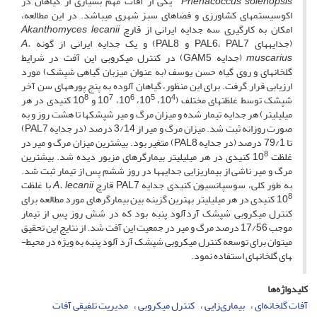
Phenacoccus solenopsis
یکی از آفات مهم بسیاری از گیاهان در
اکوسیستم­های کشاورزی و فضاهای سبز شهری می­باشد. در این مطالعه،
امکان به کارگیری سه جدایه ایرانی از قارچ
Akanthomyces lecanii
(جدایه­های PAL6، PAL7 و PAL8) و یک جدایه ایرانی از گونه
A.
muscarius
(جدایه GAM5) در کنترل میکروبی این آفت در شرایط
گلخانه­ای و روی گیاه حسن یوسف (به عنوان میزبان گیاهی شپشک) مورد
ارزیابی قرار گرفت. برای این منظور، گیاهان آلوده به پنج پوره­های سن آخر
8
7
6
5
4
شپشک توسط غلظت­های مختلف (10
، 10
، 10
، 10
و 10
کنیدی در هر
میلی­لیتر) هر جدایه تیمار شده و میزان مرگ و میر شپشک­ها تا هشت روز و به
صورت روزانه ثبت شد. میزان مرگ و میر از 3/14 درصد (در جدایه PAL7)
تا 79/1 درصد (در جدایه PAL8) متغیر بود. بیشترین میزان مرگ و میر در
8
غلظت 10
کنیدی در هر میلی­لیتر بیمارگرهای مزبور دیده شد. بیشترین
مرگ و میر ناشی از بیماری­زایی جدایه­ها در روز ششم پس از تیمار ثبت شد.
به طور کلی، سوسپانسیون کنیدی جدایه PAL7 قارچ
A. lecanii
با غلظت
8
10
کنیدی در هر میلی­لیتر بهترین گزینه بین بیمارگرهای مورد مطالعه برای
کنترل میکروبی شپشک آردآلود پنبه بود که در شش روز پس از تیمار
موجب 17/56 درصد مرگ و میر در جمعیت این آفت شد. از نتایج این تحقیق
می­توان برای توسعه کنترل میکروبی شپشک آرد آلود پنبه به ویژه در محیط­
های گلخانه­ای استفاده نمود.
کلیدواژه‌ها
آفات گلخانه‌ای
بیماری‌زایی
کنترل میکروبی
مدیریت تلفیقی آفات