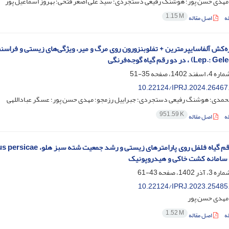
؛ مهدی حسن پور؛ هوشنگ رفیعی دستجردی؛ سید علی اصغر فتحی؛ بهروز اسماعیل پور
1.15 M
ه
اصل مقاله
، در دو رقم گیاه گوجه‌فرنگی
35-51
10.22124/IPRJ.2024.26467
محمدی؛ هوشنگ رفیعی دستجردی؛ جبراییل رزمجو؛ مهدی حسن پور؛ عسگر عباداللهی
951.59 K
ه
اصل مقاله
 سامانه کشت خاکی و هیدروپونیک
43-61
10.22124/IPRJ.2023.25485
 مهدی حسن پور
1.52 M
ه
اصل مقاله