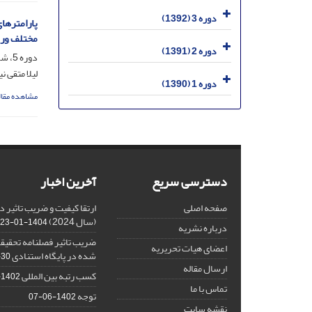
دوره 3 (1392)
مختلف ور
دوره 2 (1391)
دوره 5، شماره 3، آذر 1394، صفحه
لیلا متقی 
دوره 1 (1390)
مشاهده مقال
دسترسی سریع
آخرین اخبار
صفحه اصلی
(سال 2024)
1404-01-23
درباره نشریه
ضریب تاثیر فصلنامه تحقیقا
اعضای هیات تحریریه
شده در پایگاه استنادی ISC
-30
ارسال مقاله
کسب رتبه بین المللی
1402-10-16
تماس با ما
توجه
1402-06-07
نقشه سایت