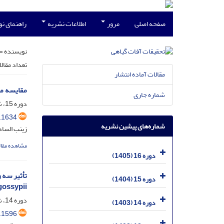
صفحه اصلی
مرور
اطلاعات نشریه
راهنمای ن
نویسنده =
تعداد مقال
مقالات آماده انتشار
مقایسه میزان آل
شماره جاری
دوره 15، شماره 1، خرداد 1404، صفحه
.1634
شماره‌های پیشین نشریه
زینب الساد
مشاهده مقال
دوره 16 (1405)
دوره 15 (1404)
gossypii
دوره 14، شماره 3، آذر 1403، صفحه
دوره 14 (1403)
.1596