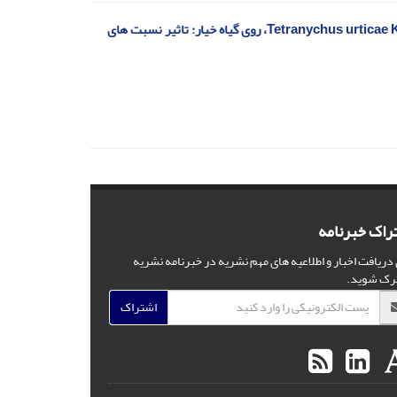
پارامترهای زیستی و رشد جمعیت کنه ی تارتن دولکه ای، (Tetranychus urticae Koch (Acari: Tetranychidae، روی گیاه خیار: تاثیر نسبت های
راک خبرنامه
 دریافت اخبار و اطلاعیه های مهم نشریه در خبرنامه نشریه
رک شوید.
اشتراک