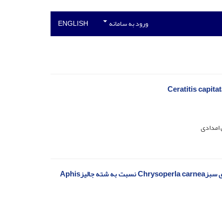
ورود به سامانه
ENGLISH
 امدادی
تأثیر سه رقم گیاه خیار و دو نوع بستر کشت خاکی و هیدروپونیک روی واکنش تابعی بالتوری سبزChrysoperla carnea نسبت به شته‌ جالیزAphis