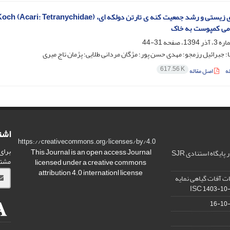
می کمپوست به خاک
31-44
نیا؛ جبرائیل رزمجو؛ مهدی حسن پور؛ مژگان مردانی طلایی؛ پژمان تاج میری
617.56 K
ه
اصل مقاله
اشت
https://creativecommons.org/licenses/by/4.0
برای
This Journal is an open access Journal
ارتقا کیفیت و ضریب تاثیر در پایگاه استنادی SJR
مشت
licensed under a creative commons
attribution 4.0 internationl license
ت آفات گیاهی نمایه
1403-10