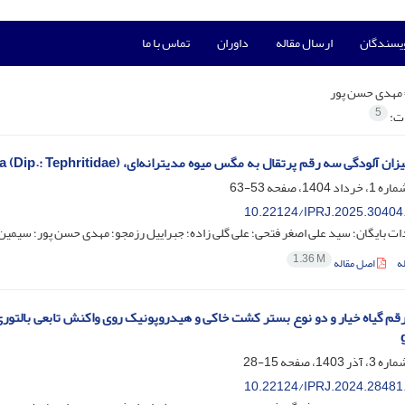
ویسندگان
ارسال مقاله
داوران
تماس با ما
مهدی حسن پور
5
ات:
ودگی سه رقم پرتقال به مگس میوه مدیترانه‌ای، Ceratitis capitata (Dip.: Tephritidae)
53-63
10.22124/IPRJ.2025.30404
ات بایگان؛ سید علی اصغر فتحی؛ علی گلی زاده؛ جبراییل رزمجو؛ مهدی حسن پور؛ سیمین
1.36 M
ه
اصل مقاله
15-28
10.22124/IPRJ.2024.28481