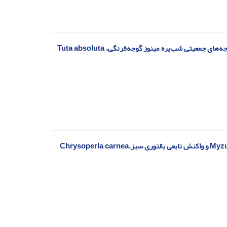
تاثیر حشره‌کش آلفاسایپرمترین + تفلوبنزورون روی مرگ و میر، ویژگی‌های زیستی و فراسنجه‌های جمعیتی شب‌پره مینوز گوجه‌فرنگی، Tuta absoluta
تأثیر دو رقم گیاه فلفل روی پارامترهای زیستی و رشد جمعیت شته سبز هلو، Myzus persicae و واکنش تابعی بالتوری سبز،Chrysoperla carnea