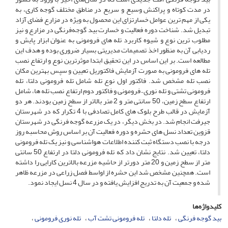
در مدت کوتاه و پراکنش وسیع و سریع در مناطق مختلف گوجه کاری، به
یکی از مهم ترین عوامل خسارتزای این محصول به ویژه در مزارع فضای آزاد
تبدیل شد. شناخت دوره فعالیت و خسارت بید گوجه‌فرنگی در مزارع و نیز
مطلوب ترین نوع و شیوه کاربرد تله های فرومونی به عنوان ابزار پایش و
ردیابی آن به منظور اخذ تصمیمات مدیریتی بسیار ضروری بوده و هدف این
مطالعه است. بر این اساس در این تحقیق ابتدا موثرترین نوع و ارتفاع نصب
تله های فرومونی به صورت آزمایش فاکتوریل تعیین و سپس بهترین مکان
نصب تله مشخص شد. فاکتور اول نوع تله شامل تله فرومونی دلتا، تله
فرومونی تشتی و تله نوری – فرومونی و فاکتور دوم ارتفاع نصب تله ها، شامل
ارتفاع سطح زمین، 50 سانتی متر و 2 متر بالاتر از سطح زمین بودند. هر دو
آزمایش در قالب طرح بلوک های کامل تصادفی با 4 تکرار که در شهرستان
جیرفت انجام شد. در بخش دیگر، در یک مزرعه گوجه فرنگی در شهرستان
قزوین تعداد نسل های حشره و دوره فعالیت آن بر اساس روش محاسبه روز
درجه با نصب دستگاه ثبت کننده اطلاعات هواشناسی و نیز یک تله فرومونی
دلتا، تعیین شد. نتایج نشان داد که تله فرومونی دلتا در ارتفاع 50 سانتی
متر از سطح زمین و 20 متر دورتر از حاشیه مزرعه بالاترین کارایی را داشته
است. همچنین مشخص شد این حشره از اواسط فصل زراعی در مزرعه ظاهر
شده و جمعیت آن به تدریج افزایش یافته و در سال 4 نسل ایجاد نمود.
کلیدواژه‌ها
بید گوجه فرنگی
تله دلتا
تله فرومونی تشت آب
تله نوری فرومونی