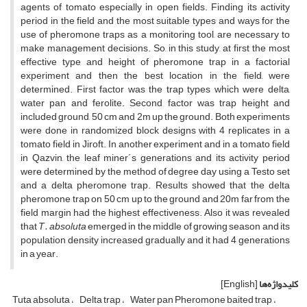
agents of tomato especially in open fields. Finding its activity
period in the field and the most suitable types and ways for the
use of pheromone traps as a monitoring tool, are necessary to
make management decisions. So, in this study, at first the most
effective type and height of pheromone trap in a factorial
experiment and then the best location in the field, were
determined. First factor was the trap types which were delta,
water pan and ferolite. Second factor was trap height and
included ground, 50 cm and 2m up the ground. Both experiments
were done in randomized block designs with 4 replicates in a
tomato field in Jiroft. In another experiment and in a tomato field
in Qazvin, the leaf miner´s generations and its activity period
were determined by the method of degree day using a Testo set
and a delta pheromone trap. Results showed that the delta
pheromone trap on 50 cm up to the ground and 20m far from the
field margin had the highest effectiveness. Also it was revealed
that
T. absoluta
emerged in the middle of growing season and its
population density increased gradually and it had 4 generations
in a year.
کلیدواژه‌ها
[English]
Tuta absoluta
Delta trap
Water pan Pheromone baited trap