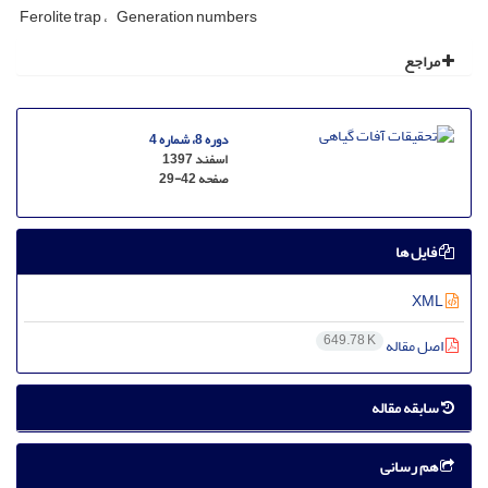
Ferolite trap
Generation numbers
مراجع
دوره 8، شماره 4
اسفند 1397
صفحه
29-42
فایل ها
XML
649.78 K
اصل مقاله
سابقه مقاله
هم رسانی