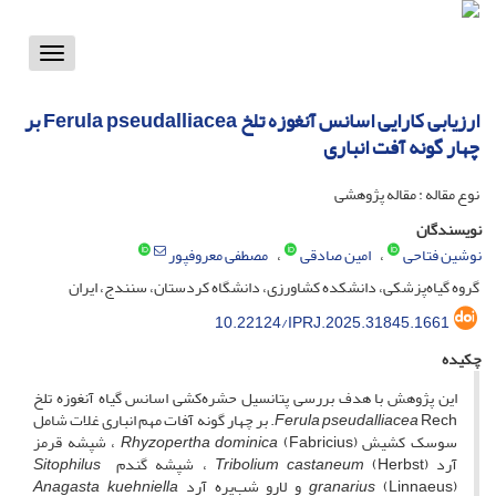
Toggle
vigation
ارزیابی کارایی اسانس آنغوزه تلخ Ferula pseudalliacea بر
چهار گونه آفت انباری
نوع مقاله : مقاله پژوهشی
نویسندگان
نوشین فتاحی
امین صادقی
مصطفی معروفپور
گروه گیاه‌پزشکی، دانشکده کشاورزی، دانشگاه کردستان، سنندج، ایران
10.22124/IPRJ.2025.31845.1661
چکیده
این پژوهش با هدف بررسی پتانسیل حشره‌کشی اسانس گیاه آنغوزه تلخ
Ferula pseudalliacea
Rech. بر چهار گونه آفات مهم انباری غلات شامل
سوسک کشیش
Rhyzopertha dominica
(Fabricius) ، شپشه قرمز
آرد
(Herbst) ، شپشه گندم
castaneum
Tribolium
Sitophilus
(Linnaeus) و لارو شب‌پره آرد
granarius
Anagasta kuehniella