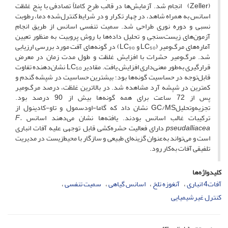
(Zeller) انجام شد. آزمایش‌ها در قالب طرح کاملاً تصادفی با پنج غلظت
اسانس به همراه شاهد، در چهار تکرار و در شرایط کنترل‌شده دما، رطوبت
نسبی و دوره نوری طراحی شد. سمیت تنفسی اسانس از طریق انجام
آزمون‌های زیست‌سنجی و تحلیل داده‌ها با روش پروبیت به منظور تعیین
آماره‌های مرگ‌ومیر (LC₅₀ و LC₉₀) در گونه‌های آفت مورد بررسی ارزیابی
شد. مرگ‌ومیر حشرات با افزایش غلظت و طول مدت زمان در معرض
قرارگیری به‌طور معنی‌داری افزایش یافت. مقادیر LC₅₀ نشان‌دهنده تفاوت
قابل‌توجه در حساسیت گونه‌ها بود؛ بیشترین حساسیت در شپشه گندم و
کمترین در شپشه آرد مشاهده شد. در بالاترین غلظت، درصد مرگ‌ومیر
پس از 72 ساعت برای همه گونه‌ها بیش از 90 درصد بود.
تجزیه‌وتحلیلGC/MS نشان داد که گاما-اودسمول و تاو-کادینول از
ترکیبات غالب اسانس بودند. یافته‌ها نشان می‌دهند اسانس
F.
pseudalliacea
دارای فعالیت حشره‌کشی قابل توجهی علیه آفات انباری
است و می‌تواند به‌عنوان گزینه‌ای طبیعی و سازگار با محیط‌زیست در مدیریت
تلفیقی آفات به‌کار رود.
کلیدواژه‌ها
آفات4 انباری
آنغوزه تلخ
اسانس گیاهی
سمیت تنفسی
کنترل غیرشیمیایی