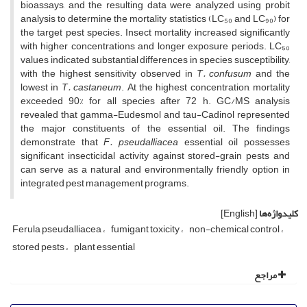
bioassays, and the resulting data were analyzed using probit
analysis to determine the mortality statistics (LC₅₀ and LC₉₀) for
the target pest species. Insect mortality increased significantly
with higher concentrations and longer exposure periods. LC₅₀
values indicated substantial differences in species susceptibility,
with the highest sensitivity observed in
T. confusum
and the
lowest in
T. castaneum
. At the highest concentration, mortality
exceeded 90% for all species after 72 h. GC/MS analysis
revealed that gamma-Eudesmol and tau-Cadinol represented
the major constituents of the essential oil. The findings
demonstrate that
F. pseudalliacea
essential oil possesses
significant insecticidal activity against stored-grain pests and
can serve as a natural and environmentally friendly option in
integrated pest management programs.
کلیدواژه‌ها
[English]
Ferula pseudalliacea
fumigant toxicity
non-chemical control
stored pests
plant essential
مراجع