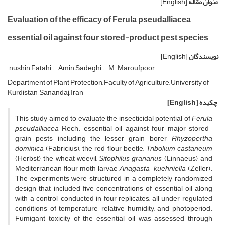
عنوان مقاله
[English]
Evaluation of the efficacy of Ferula pseudalliacea
essential oil against four stored-product pest species
نویسندگان
[English]
nushin Fatahi
Amin Sadeghi
M. Maroufpoor
Department of Plant Protection, Faculty of Agriculture, University of
Kurdistan, Sanandaj, Iran
چکیده
[English]
This study aimed to evaluate the insecticidal potential of
Ferula
pseudalliacea
Rech. essential oil against four major stored-
grain pests including the lesser grain borer,
Rhyzopertha
dominica
(Fabricius), the red flour beetle,
Tribolium
castaneum
(Herbst), the wheat weevil,
Sitophilus granarius
(Linnaeus), and
Mediterranean flour moth larvae,
Anagasta
kuehniella
(Zeller).
The experiments were structured in a completely randomized
design that included five concentrations of essential oil along
with a control, conducted in four replicates, all under regulated
conditions of temperature, relative humidity, and photoperiod.
Fumigant toxicity of the essential oil was assessed through