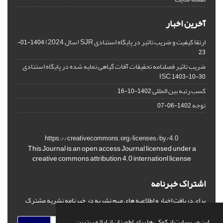
آخرین اخبار
ارتقا کیفیت و ضریب تاثیر در پایگاه استنادی SJR (سال 2024)
1404-01-
23
ضریب تاثیر فصلنامه تحقیقات آفات گیاهی نمایه شده در پایگاه استنادی
ISC
1403-10-30
کسب رتبه بین المللی
1402-10-16
توجه
1402-06-07
https://creativecommons.org/licenses/by/4.0
This Journal is an open access Journal licensed under a
creative commons attribution 4.0 internationl license
اشتراک خبرنامه
برای دریافت اخبار و اطلاعیه های مهم نشریه در خبرنامه نشریه مشترک
شوید.
این وب سایت از کوکی ها برای اطمینان از ارائه بهترین