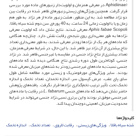
Aphidiinae) در معرفی همزمان و اولویت‌دار زنبورهای ماده مورد بررسی
قرار گرفت. همچنین ویژگی‌های زیستی زنبورهای ظاهر شده ‌در رقابت بین
دو نژاد مطالعه شد. به این منظور، هشت زنبور ماده از هر نژاد به طور هم
زمان و یا با اولویت زمانی 24 ساعت، به 40 پوره‌ی سن دوم شته سیاه باقلا،
Aphis fabae
Scopoli معرفی شدند. نتایج نشان داد که اولویت معرفی
نژادها به طور معنی‌داری روی نتیجه‌ی رقابت نقش دارد. چنان‌چه هنگامی
که ماده‌های هر یک از نژادها زودتر معرفی شدند، به طور معنی‌داری تعداد
نتاج بیشتری از آن نژاد نیز ظاهر شد. با این حال، در شرایط معرفی همزمان،
تعداد بیشتری از نتاج نژاد جنسی در مقایسه با غیرجنسی ظاهر شد. در نژاد
جنسی، کوتاه‌ترین طول دوره رشدی نتاج هنگامی دیده شد که ماده‌های
جنسی نسبت به ماده‌های غیرجنسی زودتر به شته‌های میزبان معرفی شده
بودند. سایر ویژگی‌های مورفومتریک و زیستی مورد مطالعه شامل طول
ساق پای عقب، عرض کپسول سر، اندازه تخمدان، تعداد تخمک و اندازه
تخمک تحت تأثیر ترتیب تخم‌گذاری نژادها قرار نگرفت. یافته‌های پژوهش
حاضر نشان می‌دهد که ماده‌های جنسی
L. fabarum
در رقابت با ماده­ های
غیرجنسی موفق ­تر بودند و این برتری نسبی نژاد جنسی می‌تواند در شرایط
محدودیت میزبان، اهمیتی دوچندان پیدا کند.
کلیدواژه‌ها
شته سیاه باقلا
ویژگی های زیستی
رقابت لاروی
تعداد تخمک
اندازه تخمک