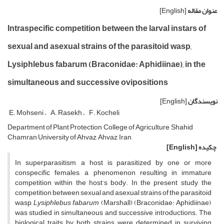
عنوان مقاله
[English]
Intraspecific competition between the larval instars of
sexual and asexual strains of the parasitoid wasp,
Lysiphlebus fabarum (Braconidae: Aphidiinae), in the
simultaneous and successive ovipositions
نویسندگان
[English]
E. Mohseni
A. Rasekh
F. Kocheli
Department of Plant Protection, College of Agriculture, Shahid
Chamran University of Ahvaz, Ahvaz, Iran
چکیده
[English]
In superparasitism, a host is parasitized by one or more
conspecific females, a phenomenon resulting in immature
competition within the host’s body. In the present study, the
competition between sexual and asexual strains of the parasitoid
wasp,
Lysiphlebus fabarum
(Marshall) (Braconidae: Aphidiinae),
was studied in simultaneous and successive introductions. The
biological traits by both strains were determined in surviving