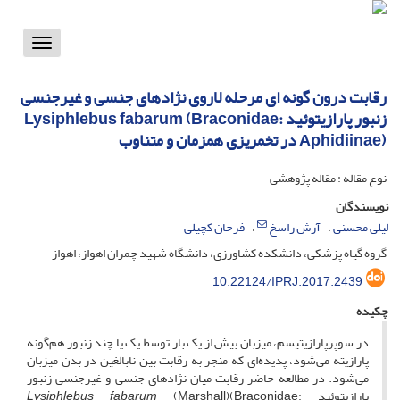
Toggle
vigation
رقابت درون گونه ای مرحله لاروی نژادهای جنسی و غیرجنسی
زنبور پارازیتوئید Lysiphlebus fabarum (Braconidae:
Aphidiinae) در تخمریزی همزمان و متناوب
نوع مقاله : مقاله پژوهشی
نویسندگان
لیلی محسنی
آرش راسخ
فرحان کچیلی
گروه گیاه پزشکی، دانشکده کشاورزی، دانشگاه شهید چمران اهواز، اهواز
10.22124/IPRJ.2017.2439
چکیده
در سوپرپارازیتیسم، میزبان بیش از یک بار توسط یک یا چند زنبور هم‌گونه
پارازیته می‌شود، پدیده‌ای که منجر به رقابت بین نابالغین در بدن میزبان
می‌شود. در مطالعه حاضر رقابت میان نژادهای جنسی و غیرجنسی زنبور
پارازیتوئید
(Marshall)(Braconidae:
Lysiphlebus fabarum