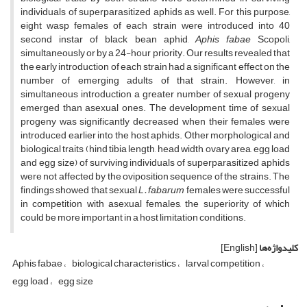
individuals of superparasitized aphids as well. For this purpose,
eight wasp females of each strain were introduced into 40
second instar of black bean aphid,
Aphis fabae
Scopoli,
simultaneously or by a 24-hour priority. Our results revealed that
the early introduction of each strain had a significant effect on the
number of emerging adults of that strain. However, in
simultaneous introduction, a greater number of sexual progeny
emerged than asexual ones. The development time of sexual
progeny was significantly decreased when their females were
introduced earlier into the host aphids. Other morphological and
biological traits (hind tibia length, head width, ovary area, egg load
and egg size) of surviving individuals of superparasitized aphids
were not affected by the oviposition sequence of the strains. The
findings showed that sexual
L. fabarum
females were successful
in competition with asexual females, the superiority of which
could be more important in a host limitation conditions.
کلیدواژه‌ها
[English]
Aphis fabae
biological characteristics
larval competition
egg load
egg size