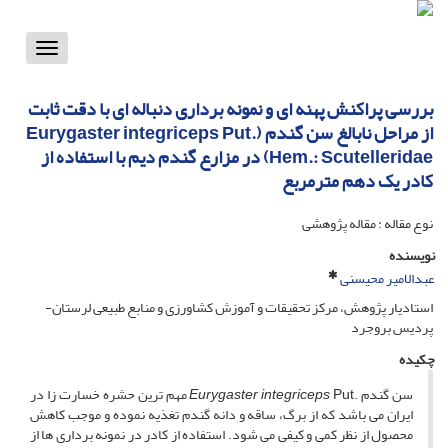
Toggle
vigation
بررسی پراکنش پهنه ای و نمونه برداری دنباله ای با دقت ثابت
از مراحل نابالغ سن گندم (Eurygaster integriceps Put.
(Hem.: Scutelleridae در مزارع گندم دیم با استفاده از
کادر یک دهم مترمربع
نوع مقاله : مقاله پژوهشی
نویسنده
عبدالامیر محیسنی
استادیار پژوهش، مرکز تحقیقات و آموزش کشاورزی و منابع طبیعی لرستان-
پردیس بروجرد
چکیده
سن گندم .
Eurygaster integriceps
Put مهم ­ترین حشره خسارت­ زا در
ایران می­ باشد که از برگ، ساقه و دانه گندم تغذیه نموده و موجب کاهش
محصول از نظر کمی و کیفی می­ شود. استفاده از کادر در نمونه ­برداری­ ها از