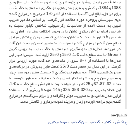
جمله قدیمی ­ترین روش­ها در پژوهش­های زیست­بوم می­باشد. طی سال‌های
1383 و 1384 پراکنش پهنه ­ای و مدل‌‌های نمونه‌گیری دنباله‌ای با دقت ثابت
برای مراحل نابالغ این آفت با استفاده از کادر 1/0 مترمربع در مزارع گندم
دیم شهرستان بروجرد مورد مطالعه قرار گرفت. بر اساس مقادیر ضریب
تبیین به دست آمده از محاسبات رگرسیونی، شاخص تایلور نسبت به
شاخص آیواو برازش بهتری نشان داد. وجود اختلاف معنی‌دار آماری بین
شاخص
b
تایلور با عدد یک، نشان‌دهنده­ ی تجمعی بودن پراکنش مراحل
نابالغ سن گندم در مزارع گندم دیم است. به منظور تخمین جمعیت این آفت
در مزرعه، مدل‌های نمونه‌گیری دنباله‌ای با دقت ثابت به روش گرین
(Green) با سه سطح دقت 1/0، 15/0 و 25/0 ارایه شد. سپس اعتبار این
‌مدل‌ها با استفاده از 7-9 سری از داده‌های جداگانه مورد ارزیابی قرار
گرفت. در این مدل‌ در سطح دقت 25/0 (دقت قابل پذیرش در برنامه‌های
مدیریت تلفیقی، (IPM، به منظور نمونه‌گیری از جمعیت سنین دو، سه، چهار
و مجموع سن پنج و حشره بالدار نسل جدید، به­ ترتیب به طور متوسط به
تعداد 62، 87، 67 و 25 کادر نیاز خواهد بود. با افزایش سطح دقت به 1/0،
این تعداد به­ ترتیب به 320، 358، 325 و 145 نمونه افزایش یافت. استفاده
از این مدل­ ها می ­تواند مدیریت موثر و کارآمدی را برای سن گندم در مزارع
گندم دیم فراهم آورده و زمان و هزینه نمونه­ برداری را کاهش دهد.
کلیدواژه‌ها
پراکنش
کادر
گندم
سن گندم
نمونه برداری