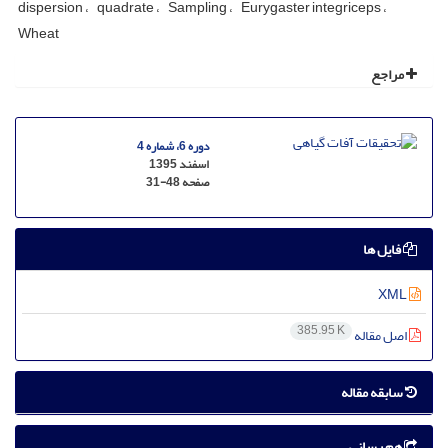
dispersion
quadrate
Sampling
Eurygaster integriceps
Wheat
مراجع
دوره 6، شماره 4
اسفند 1395
صفحه
31-48
فایل ها
XML
385.95 K
اصل مقاله
سابقه مقاله
هم رسانی