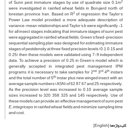
2
of Sunn pest immature stages by use of quadrate size 0.1m
were investigated in rainfed wheat fields in Borujerd north of
2
lorestan province, Iran. Based on R
of regression, the Taylor's
Power Law model provided a more adequate description of
variance-mean relationships and Taylor's
b
were significantly >1
for all insect stages, indicating that immature stages of sunn pest
were aggregated in rainfed wheat fields. Green's fixed-precision
sequential sampling plan was designed for estimating immature
stages of pestdensity at three fixed precision levels (0.1, 0.15 and
0.25), then these models were validated using 7-9 independent
data. To achieve a precision of 0.25 in Green's model, which is
generally accepted in integrated pest management, IPM
nd
rd
th
programs, it is necessary to take samples for 2
, 3
, 4
instars
th
and the total number of 5
instar plus new winged insect with an
average sample numbers (ASN) of 62, 87, 67 and 25, respectively.
As the precision level was increased to 0.10, average sample
sizes increased to 320, 358, 325 and 145, respectively. Use of
these models can provide an effective management of sunn pest
E. integriceps
in rainfed wheat fields and minimize sampling time
and cost.
کلیدواژه‌ها
[English]