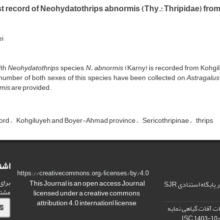
st record of Neohydatothrips abnormis (Thy.: Thripidae) from
ei
fth
Neohydatothrips
species,
N. abnormis
(Karny) is recorded from Kohgi
 number of both sexes of this species have been collected on
Astragalu
mis
are provided.
ord
Kohgiluyeh and Boyer-Ahmad province
Sericothripinae
thrips
اشت
https://creativecommons.org/licenses/by/4.0
برای
This Journal is an open access Journal
ارتقا کیفیت و ضریب تاثیر در پایگاه استنادی SJR
مشت
licensed under a creative commons
attribution 4.0 internationl license
ت آفات گیاهی نمایه
1403-10