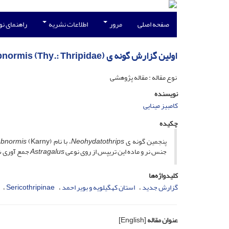
صفحه اصلی
مرور
اطلاعات نشریه
راهنمای ن
اولین گزارش گونه ی (Neohydatothrips abnormis (Thy.: Thripidae از ایران
نوع مقاله : مقاله پژوهشی
نویسنده
کامبیز مینایی
چکیده
پنجمین گونه­ ی
Neohydatothrips
، با نام (
abnormis
جنس نر و ماده این تریپس از روی نوعی
Astragalus
جمع­ آوری ش
کلیدواژه‌ها
گزارش جدید
استان کهگیلویه و بویر احمد
Sericothripinae
عنوان مقاله
[English]