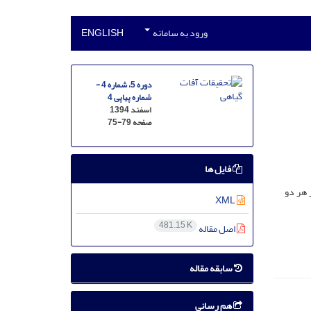
ورود به سامانه
ENGLISH
دوره 5، شماره 4 -
شماره پیاپی 4
اسفند 1394
صفحه
75-79
فایل ها
ز هر دو
XML
481.15 K
اصل مقاله
سابقه مقاله
هم رسانی