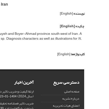
 Iran
نویسنده
[English]
چکیده
[English]
luyeh and Boyer-Ahmad province, south west of Iran. A
s
sp. Diagnosis characters as well as illustrations for
N.
کلیدواژه‌ها
[English]
دسترسی سریع
آخرین اخبار
صفحه اصلی
(سال 2024)
1404-01-23
درباره نشریه
ضریب تاثیر فصلنامه تحقیقا
اعضای هیات تحریریه
شده در پایگاه استنادی ISC
-30