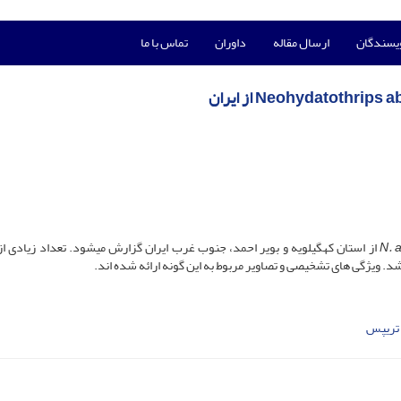
ویسندگان
ارسال مقاله
داوران
تماس با ما
N. 
(Karny از استان کهگیلویه و بویر احمد، جنوب غرب ایران گزارش می­شود. تعداد زیادی ا
د. ویژگی­ های تشخیصی و تصاویر مربوط به این گونه ارائه شده­ اند.
تریپس