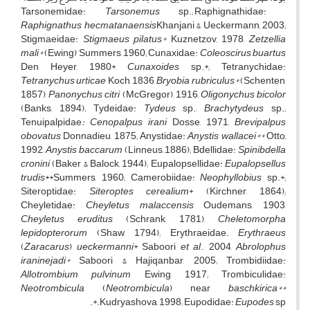
Tarsonemus
sp.; Raphignathidae:
Tarsonemidae:
Raphignathus hecmatanaensis
Khanjani & Ueckermann
,
2003;
Stigmaeidae:
Stigmaeus pilatus*
Kuznetzov
,
1978,
Zetzellia
mali*
(Ewing) Summers, 1960; Cunaxidae:
Coleoscirus
buartus
Den Heyer, 1980*,
Cunaxoides
sp.*; Tetranychidae:
Tetranychus urticae
Koch, 1836,
Bryobia
rubriculus*
(Schenten,
1857),
Panonychus
citri
(McGregor), 1916,
Oligonychus
bicolor
(Banks, 1894); Tydeidae:
Tydeus
sp.,
Brachytydeus
sp.;
Tenuipalpidae
: Cenopalpus irani
Dosse, 1971,
Brevipalpus
obovatus
Donnadieu, 1875; Anystidae:
Anystis wallacei**
Otto
,
1992,
Anystis baccarum
(Linneus, 1886); Bdellidae:
Spinibdella
cronini
(Baker & Balock, 1944); Eupalopsellidae:
Eupalopsellus
trudis
**Summers, 1960; Camerobiidae:
Neophyllobius
sp.*;
Siteroptidae:
Siteroptes
cerealium
* (Kirchner, 1864);
Cheyletidae:
Cheyletus malaccensis
Oudemans, 1903,
Cheyletus eruditus
(Schrank, 1781),
Cheletomorpha
lepidopterorum
(Shaw, 1794); Erythraeidae.
Erythraeus
(
Zaracarus
)
ueckermanni
* Saboori
et al
., 2004,
Abrolophus
iraninejadi*
Saboori & Hajiqanbar, 2005; Trombidiidae:
Allotrombium pulvinum
Ewing, 1917; Trombiculidae:
Neotrombicula
(
Neotrombicula
) near
baschkirica**
Kudryashova, 1998; Eupodidae:
Eupodes
sp.*.