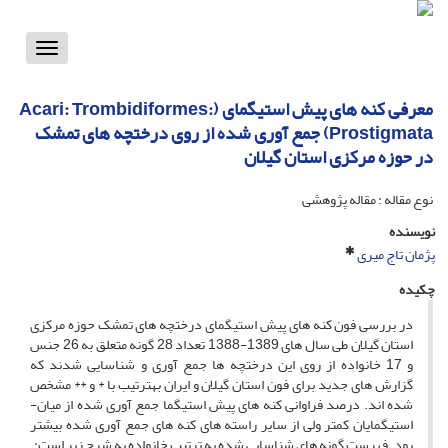
Toggle
vigation
معرفی کنه های پیش استیگمای (Acari: Trombidiformes:
Prostigmata) جمع آوری شده از روی درختچه های تمشک
در حوزه مرکزی استان گیلان
نوع مقاله : مقاله پژوهشی
نویسنده
پژمان تاج میری
چکیده
در بررسی فون کنه­ های پیش­ استیگمای درختچه ­های تمشک حوزه مرکزی
استان گیلان طی سال­ های 1389-1388 تعداد 28 گونه متعلق به 26 جنس
و 17 خانواده از روی این درختچه­ ها جمع ­آوری و شناسایی شدند که
گزارش ­های جدید برای فون استان گیلان و ایران به­ترتیب با * و ** مشخص
شده­ اند. درصد فراوانی کنه ­های پیش­ استیگما جمع­ آوری شده از میان­
استیگمایان کمتر ولی از سایر راسته­ های کنه­ های جمع ­آوری شده بیشتر
بود. فهرست گونه ­های شناسایی شده به­ ترتیب خانواده به­ شرح زیر است: