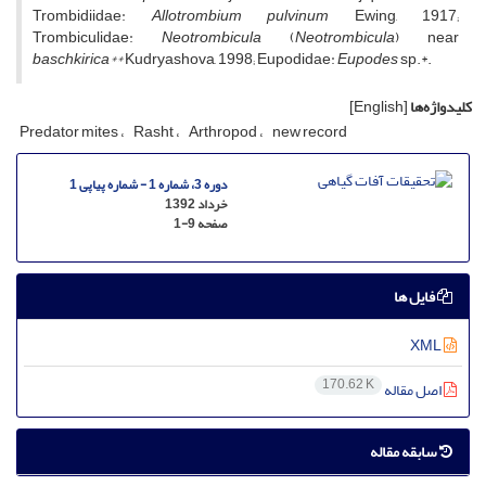
Trombidiidae:
Allotrombium pulvinum
Ewing, 1917;
Trombiculidae:
Neotrombicula
(
Neotrombicula
) near
baschkirica**
Kudryashova, 1998; Eupodidae:
Eupodes
sp.*.
کلیدواژه‌ها
[English]
Predator mites
Rasht
Arthropod
new record
دوره 3، شماره 1 - شماره پیاپی 1
خرداد 1392
صفحه
1-9
فایل ها
XML
170.62 K
اصل مقاله
سابقه مقاله