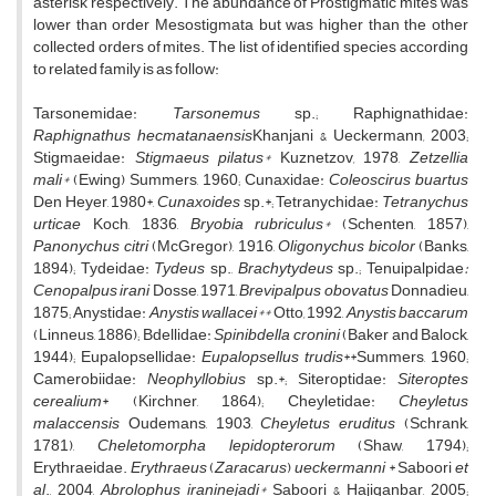
asterisk respectively. The abundance of Prostigmatic mites was
lower than order Mesostigmata but was higher than the other
collected orders of mites. The list of identified species according
to related family is as follow:
Tarsonemidae:
Tarsonemus
sp.; Raphignathidae:
Raphignathus hecmatanaensis
Khanjani & Ueckermann
,
2003;
Stigmaeidae:
Stigmaeus pilatus*
Kuznetzov
,
1978,
Zetzellia
mali*
(Ewing) Summers, 1960; Cunaxidae:
Coleoscirus
buartus
Den Heyer, 1980*,
Cunaxoides
sp.*; Tetranychidae:
Tetranychus
urticae
Koch, 1836,
Bryobia
rubriculus*
(Schenten, 1857),
Panonychus
citri
(McGregor), 1916,
Oligonychus
bicolor
(Banks,
1894); Tydeidae:
Tydeus
sp.,
Brachytydeus
sp.; Tenuipalpidae
:
Cenopalpus irani
Dosse, 1971,
Brevipalpus obovatus
Donnadieu,
1875; Anystidae:
Anystis wallacei**
Otto
,
1992,
Anystis baccarum
(Linneus, 1886); Bdellidae:
Spinibdella cronini
(Baker and Balock,
1944); Eupalopsellidae:
Eupalopsellus trudis
**Summers, 1960;
Camerobiidae:
Neophyllobius
sp.*; Siteroptidae:
Siteroptes
cerealium
* (Kirchner, 1864); Cheyletidae:
Cheyletus
malaccensis
Oudemans, 1903,
Cheyletus eruditus
(Schrank,
1781),
Cheletomorpha lepidopterorum
(Shaw, 1794);
Erythraeidae.
Erythraeus
(
Zaracarus
)
ueckermanni
* Saboori
et
al
., 2004,
Abrolophus
iraninejadi*
Saboori & Hajiqanbar, 2005;