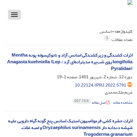
Toggle
vigation
کلیدواژه‌ها =
اسانس
3
تعداد مقالات:
اثرات کشندگی و زیرکشندگی اسانس آزاد و نانوکپسوله پونه Mentha
longifolia روی شب‌پره مدیترانه‌ای آرد Anagasta kuehniella (Lep.:
Pyralidae)
دوره 12، شماره 2، شهریور 1401، صفحه
1-19
10.22124/IPRJ.2022.5791
مریم ملک‌محمدی
997.76 K
مشاهده مقاله
اصل مقاله
اثرات حشره کشی فرمولاسیون استیک اسانس پنج گونه گیاه دارویی علیه
شپشه دندانه دار Oryzaephilus surinamensis و لمبه غلات،
Trogoderma granarium