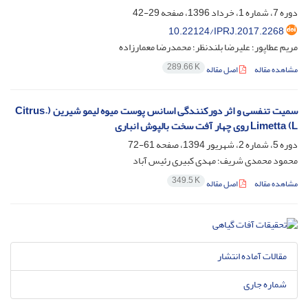
دوره 7، شماره 1، خرداد 1396، صفحه
29-42
10.22124/IPRJ.2017.2268
مریم عطاپور؛ علیرضا بلندنظر؛ محمدرضا معمارزاده
289.66 K
مشاهده مقاله
اصل مقاله
سمیت تنفسی و اثر دورکنندگی اسانس پوست میوه لیمو شیرین (.Citrus
Limetta (L روی چهار آفت سخت بالپوش انباری
دوره 5، شماره 2، شهریور 1394، صفحه
61-72
محمود محمدی شریف؛ مهدی کبیری رئیس آباد
349.5 K
مشاهده مقاله
اصل مقاله
مقالات آماده انتشار
شماره جاری