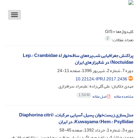
Toggle
vigation
کلیدواژه‌ها =
GIS
2
تعداد مقالات:
پراکنش جغرافیایی شب‌پره‌های ساقه‌خوار(Lep.: Crambidae &
Noctuidae) در شالیزارهای ایران
دوره 7، شماره 2، شهریور 1396، صفحه
11-24
10.22124/IPRJ.2017.2436
مهدی جلائیان؛ علی گلی زاده؛ علیمراد سرافرازی
1.54 M
مشاهده مقاله
اصل مقاله
مدل‌سازی زیست‌خوان پسیل آسیایی مرکبات، (Diaphorina citri
Kuwayama (Hem.: Psyllidae، در ایران
دوره 3، شماره 1، خرداد 1392، صفحه
45-58
محمدرضا لشکری؛ احد صحراگرد؛ شهاب منظری؛ رضا حسینی؛ دلارام عرفان فر