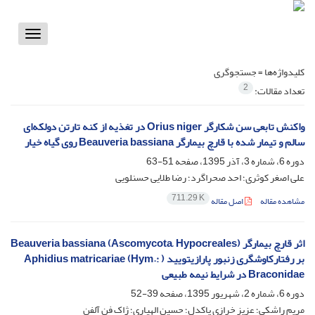
Toggle
vigation
کلیدواژه‌ها =
جستجوگری
2
تعداد مقالات:
واکنش تابعی سن شکارگر Orius niger در تغذیه از کنه تارتن دولکه‌ای
سالم و تیمار شده با قارچ بیمارگر Beauveria bassiana روی گیاه خیار
دوره 6، شماره 3، آذر 1395، صفحه
51-63
علی اصغر کوثری؛ احد صحراگرد؛ رضا طلایی حسنلویی
711.29 K
مشاهده مقاله
اصل مقاله
اثر قارچ بیمارگر (Beauveria bassiana (Ascomycota, Hypocreales
بر رفتارکاوشگری زنبور پارازیتویید ( Aphidius matricariae (Hym.:
Braconidae در شرایط نیمه طبیعی
دوره 6، شماره 2، شهریور 1395، صفحه
39-52
مریم راشکی؛ عزیز خرازی پاکدل؛ حسین الهیاری؛ ژاک فن آلفن