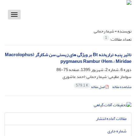
Toggle
vigation
نویسنده =
شیما رحمانی
1
تعداد مقالات:
تاثیر پنبه تراریخته Bt بر ویژگی های زیستی سن شکارگر (Macrolophus
pygmaeus Rambur (Hem.: Miridae
دوره 6، شماره 2، شهریور 1395، صفحه
75-86
سولماز عظیمی؛ شیما رحمانی؛ احمد عاشوری
579.1 K
مشاهده مقاله
اصل مقاله
مقالات آماده انتشار
شماره جاری