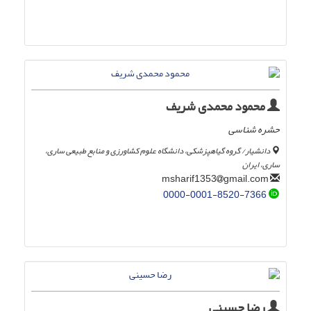
محمود محمدی شریف
حشره شناسی
دانشیار/ گروه گیاهپزشکی، دانشگاه علوم کشاورزی و منابع طبیعی ساری،
ساری، ایران
gmail.com
msharif1353
0000-0001-8520-7366
رضا حسینی