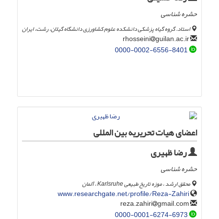
حشره شناسی
استاد. گروه گیاه پزشکی دانشکده علوم کشاورزی دانشگاه گیلان، رشت، ایران
guilan.ac.ir
rhosseini
0000-0002-6556-8401
اعضای هیات تحریریه بین المللی
رضا ظهیری
حشره شناسی
محقق ارشد ، موزه تاریخ طبیعی Karlsruhe ، آلمان
www.researchgate.net/profile/Reza-Zahiri
gmail.com
reza.zahiri
0000-0001-6274-6973