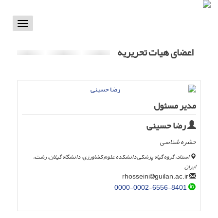
Toggle
vigation
اعضای هیات تحریریه
مدیر مسئول
رضا حسینی
حشره شناسی
استاد، گروه گیاه پزشکی دانشکده علوم کشاورزی، دانشگاه گیلان، رشت،
ایران
guilan.ac.ir
rhosseini
0000-0002-6556-8401