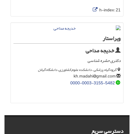
h-index:
21
ویراستار
خدیجه مداحی
دکتری حشره شناسی
گروه گیاه پزشکی ، دانشکده علوم کشاورزی، دانشگاه گیلان
gmail.com
kh.madahi
0000-0003-3155-5482
دسترسی سریع