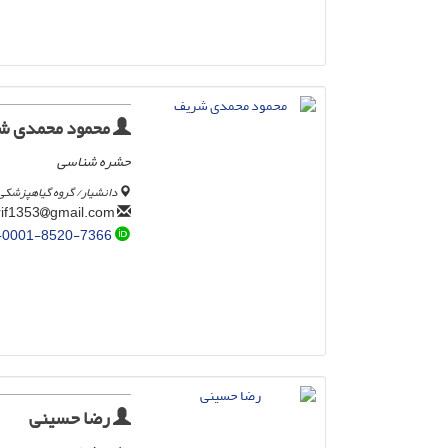
محمود محمدی ش
حشره شناسی
دانشیار/ گروه گیاهپزشکی،
gmail.com
msharif1353
-0001-8520-7366
رضا حسینی