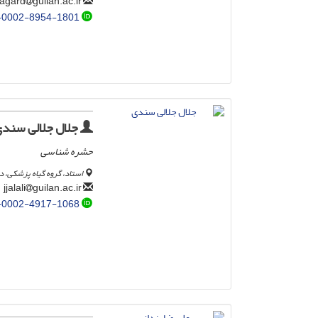
guilan.ac.ir
sahragard
-0002-8954-1801
جلال جلالی سند
حشره شناسی
استاد، گروه گیاه پزشکی، 
guilan.ac.ir
jjalali
-0002-4917-1068