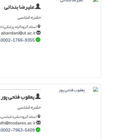
علیرضا بندانی
حشره شناسی
استاد گروه گیاه پزشکی دا
ut.ac.ir
abandani
-0002-1766-9355
یعقوب فتحی پور
حشره شناسی
استاد گروه حشره شناسی 
modares.ac.ir
fathi
-0002-7963-5409