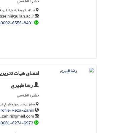
حشره شناسی
استاد. گروه گیاه پزشکی د
guilan.ac.ir
rhosseini
-0002-6556-8401
اعضای هیات تحریریه
رضا ظهیری
حشره شناسی
محقق ارشد ، موزه تاریخ طبیعی Karlsruhe ،
rofile/Reza-Zahiri
gmail.com
reza.zahiri
-0001-6274-6973