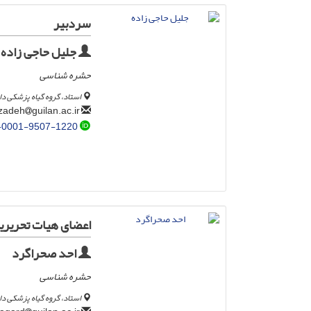
سردبیر
جلیل حاجی زاده
حشره شناسی
استاد، گروه گیاه پزشکی د
guilan.ac.ir
hajizadeh
-0001-9507-1220
اعضای هیات تحریری
احد صحراگرد
حشره شناسی
استاد، گروه گیاه پزشکی د