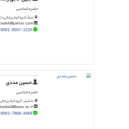
حشره شناسی
استاد گروه گیاه پزشکی دا
yahoo.com
jhajizadeh
-0001-9507-1220
حسین مددی
حشره شناسی
دانشیار/ گروه گیاه پزشکی
basu.ac.ir
hmadadi
-0002-7868-3468