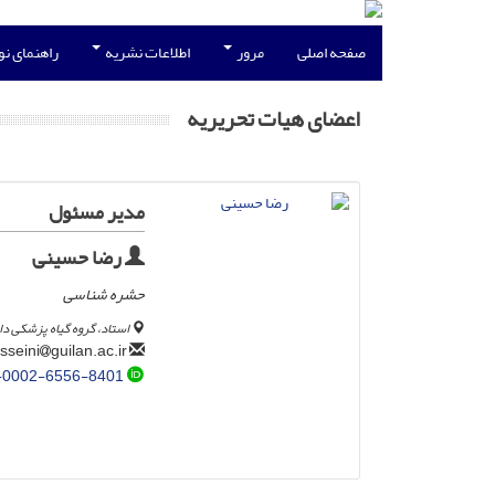
صفحه اصلی
مرور
اطلاعات نشریه
راهنمای ن
اعضای هیات تحریریه
مدیر مسئول
رضا حسینی
حشره شناسی
استاد، گروه گیاه پزشکی د
guilan.ac.ir
rhosseini
-0002-6556-8401