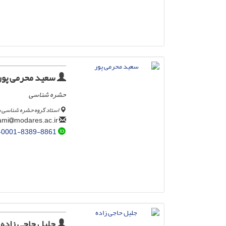
سعید محرمی پور
حشره شناسی
استاد گروه حشره شناسی 
modares.ac.ir
moharami
-0001-8389-8861
جلیل حاجی زاده