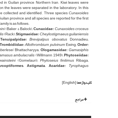
d in Guilan province, Northern Iran. Kiwi leaves were
on the leaves were separated in the laboratory. In this
re collected and identified. Three species
Cunaxoides
ilan province and all species are reported for the first
amily is as follows.
nini
(Baker & Balock);
Cunaxidae:
Cunaxoides croceus
lis
(Rack);
Stigmaeidae:
Cheylostigmaeus guilaniensis
;
Tenuipalpidae:
Brevipalpus obovatus
Donnadieu;
Trombidiidae:
Allothrombium pulvinum
Ewing;
Order:
berlesei
Bhattacharyya;
Ologamasidae:
Gamasiphis
amasus ambulacralis
(Willmann, 1949);
Phytoseiidae:
ainsteini
(Gomelauri);
Phytoseius finitimus
Ribaga;
rcoptiformes, Astigmata, Acaridae:
Tyrophagus
کلیدواژه‌ها
[English]
مراجع