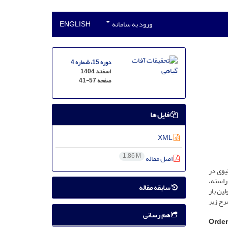
ورود به سامانه
ENGLISH
دوره 15، شماره 4
اسفند 1404
صفحه
41-57
فایل ها
XML
1.86 M
اصل مقاله
 کیوی در
بررسی در مجموع تعداد 22 گونه کنه از سه راسته،
سابقه مقاله
لین بار
رح زیر
هم رسانی
Order