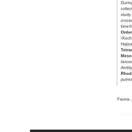
During
collec
study,
croce
time f
Order
(Koch
Haji
Tetra
Meso
lance
Ambly
Rhod
putre
Fauna