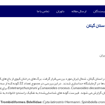
ویسندگان
ارسال مقاله
داوران
تماس با ما
ران
با درختان کیوی در استان گیلان، شمال ایران مورد بررسی قرار گرفت. برگ ­های درختان کیوی از باغ ­­های
مناطق مختلف استان گیلان جمع­ آوری و کنه ­های موجود روی برگ­ ها در آزمایشگاه جداسازی شدند. در این 
decastroa
Cunaxoides
،
Cunaxoides croceus
و
Eotetranychus pruni
برای او
وی ایران گزارش می­ شوند. فهرست گونه­ های شناسایی‌شده به تفکیک راسته و خانواده به ش
 Trombidiformes,
Bdellidae:
Cyta latirostris
(Hermann);
Spinibdella cron