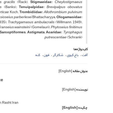
 gracilis
(Rack);
Stigmaeidae:
Cheylostigmaeus
s
(Banks);
Tenuipalpidae:
Brevipalpus obovatus
rticae
Koch;
Trombidiidae:
Allothrombium pulvinum
sioseius parberlesei
Bhattacharyya;
Ologamasidae:
935);
Trachygamasus ambulacralis
(Willmann, 1949);
ranseius wainsteini
(Gomelauri);
Phytoseius finitimus
Sarcoptiformes, Astigmata, Acaridae:
Tyrophagus
putrescentiae
(Schrank).
کلیدواژه‌ها
آفت
باغ کیوی
شکارگر
فون
کنه
عنوان مقاله
[English]
ce
نویسنده
[English]
, Rasht, Iran
چکیده
[English]