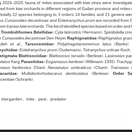
 2024-2025, fauna of mites associated with kiwi vines were investigate
ted from kiwi orchards in different regions of Guilan province and mites 
 totally 22 species belonging to 3 orders, 14 families, and 21 genera we
u
s,
Cunaxoides
decastroae,
and
Eotetranychus pruni
are recorded from Gu
rom Iranian kiwi orchards. The list of identified species based on order and f
 Trombidiformes,
Bdellidae:
Cyta latirostris
(Hermann);
Spinibdella cro
);
Cunaxoides decastroae
Den Heyer;
Raphignatidae:
Raphignatus graci
zadeh
et al
.;
Tarsonemidae:
Polyphagotarsonemus latus
(Banks)
nychidae:
Eotetranychus pruni
(Oudemans);
Tetranychus urticae
Koch;
stigmata,
Blattisociidae:
Blattisocius tarsalis
(Berlese);
Lasioseius par
olatus
Karg;
Parasitidae:
Eugamasus berlesei
(Willmann, 1935);
Trachyg
seius herbicolus
Chant;
Neoseiulus umbraticus
(Chant);
Transeius w
acaridae:
Multidentorhodacarus
denticulatus
(Berlese);
Order Sa
scentiae
(Schrank).
kiwi garden
mite
pest
predator