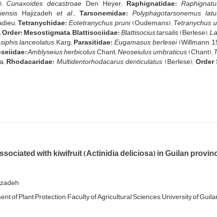
);
Cunaxoides decastroae
Den Heyer;
Raphignatidae:
Raphignatus
iensis
Hajizadeh
et al
.;
Tarsonemidae:
Polyphagotarsonemus latu
dieu;
Tetranychidae:
Eotetranychus pruni
(Oudemans);
Tetranychus u
;
Order: Mesostigmata,
Blattisociidae:
Blattisocius tarsalis
(Berlese);
La
iphis lanceolatus
Karg;
Parasitidae:
Eugamasus berlesei
(Willmann, 1
seiidae:
Amblyseius herbicolus
Chant;
Neoseiulus umbraticus
(Chant);
T
a;
Rhodacaridae:
Multidentorhodacarus
denticulatus
(Berlese);
Order 
ssociated with kiwifruit (Actinidia deliciosa) in Guilan provin
jizadeh
t of Plant Protection, Faculty of Agricultural Sciences, University of Guilan