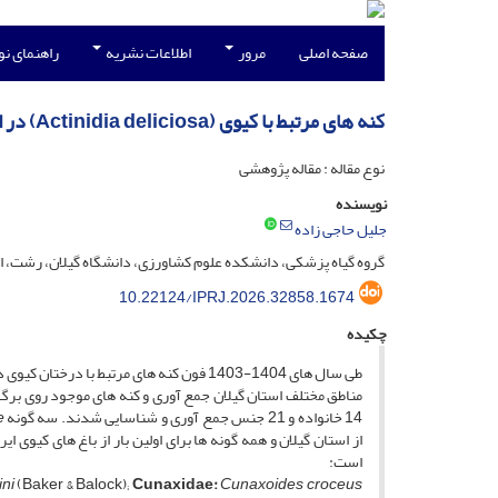
صفحه اصلی
مرور
اطلاعات نشریه
راهنمای ن
کنه های مرتبط با کیوی (Actinidia deliciosa) در استان گیلان
نوع مقاله : مقاله پژوهشی
نویسنده
جلیل حاجی زاده
گروه گیاه پزشکی، دانشکده علوم کشاورزی، دانشگاه گیلان، رشت، ای
10.22124/IPRJ.2026.32858.1674
چکیده
طی سال ­های 1404-1403 فون کنه­ های مرتبط 
14 خانواده و 21 جنس جمع ­آوری و شناسایی شدند. سه گونه
e
از استان گیلان و همه گونه ­ها برای اولین بار از باغ ­های کی
است:
ini
(Baker & Balock);
Cunaxidae:
Cunaxoides croceus