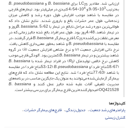
ارزیابی شد. مقادیر LC
برای
B. bassiana
و
B. pseudobassiana
25
4
3
به‌ترتیب 10
×9/35 و 10
×4/54 کنیدی در میلی‌لیتر بود. تیمارهای قارچی
در مقایسه با شاهد موجب افزایش طول دوره رشد و کاهش میزان
زنده‌مانی، طول عمر حشرات بالغ و باروری شدند. نتایج نشان داد که
طولانی‌ترین دوره رشد مراحل نابالغ در تیمار با
B. bassiana
، 5/62روز و
در تیمار شاهد، 4/48روز بود. طول عمر افراد بالغ شته جالیز زمانی که در
معرض غلظت زیرکشنده LC
قارچ بیمارگر
B. bassiana
قرار گرفتند، در
25
مقایسه با
B. pseudobassiana
و شاهد به‌طور معنی‌داری کاهش یافت.
نرخ ذاتی افزایش جمعیت (
r
) و نرخ متناهی افزایش جمعیت (
λ
) در گروه
شاهد بیشترین و در تیمار
B. bassiana
کمترین بود. آلودگی قارچی موجب
کاهش نرخ خالص تولیدمثل (
R
) در افراد تیمار شده با
B. bassiana
0
(18/67نتاج/فرد) و
B. pseudobassiana
(53/12نتاج/فرد) در مقایسه
با شاهد (77/63نتاج/فرد) شد. نتایج این مطالعه نشان داد که قارچ‌های
بیمارگر آزمایش‌شده می‌توانند به عنوان یک جایگزین مناسب در برنامه‌های
مدیریت تلفیقی آفات علیه شته جالیز عمل کنند و
B. bassiana
OQ421528 امیدوارکننده‌ترین قارچ‌ بیمارگر برای بررسی بیشتر است.
کلیدواژه‌ها
پارامترهای رشد جمعیت
جدول زندگی
قارچ‌های بیمارگر حشرات
کنترل زیستی