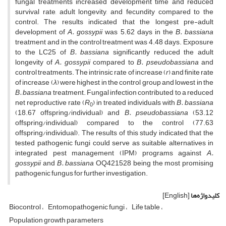
fungal treatments increased development time and reduced
survival rate, adult longevity, and fecundity compared to the
control. The results indicated that the longest pre-adult
development of
A. gossypii
was 5.62 days in the
B. bassiana
treatment and in the control treatment was 4.48 days. Exposure
to the LC25 of
B. bassiana
significantly reduced the adult
longevity of
A. gossypii
compared to
B. pseudobassiana
and
control treatments. The intrinsic rate of increase (
r
) and finite rate
of increase (
λ
) were highest in the control group and lowest in the
B. bassiana
treatment. Fungal infection contributed to a reduced
net reproductive rate (
R
) in treated individuals with
B. bassiana
0
(18.67 offspring/individual) and
B. pseudobassiana
(53.12
offspring/individual) compared to the control (77.63
offspring/individual). The results of this study indicated that the
tested pathogenic fungi could serve as suitable alternatives in
integrated pest management (IPM) programs against
A.
gossypii
and
B. bassiana
OQ421528 being the most promising
pathogenic fungus for further investigation.
کلیدواژه‌ها
[English]
Biocontrol
Entomopathogenic fungi
Life table
Population growth parameters