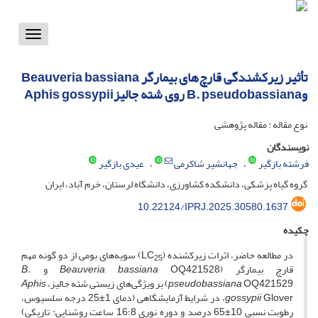
Toggle
vigation
تأثیر زیرکشندگی قارچ‌های بیمارگر Beauveria bassiana
وB. pseudobassiana روی شته جالیزAphis gossypii
نوع مقاله : مقاله پژوهشی
نویسندگان
فرشته بازگیر
جهانشیر شاکرمی
عیدی بازگیر
گروه گیاه پزشکی، دانشکده کشاورزی، دانشگاه لرستان، خرم آباد، ایران
10.22124/IPRJ.2025.30580.1637
چکیده
در مطالعه حاضر، اثرات زیرکشنده‌ (LC
) سویه‌های بومی از دو گونه‌ مهم
25
قارچ‌ بیمارگر (
OQ421528 و
Beauveria bassiana
B.
OQ421529) بر ویژگی‌های زیستی شته جالیز،
pseudobassiana
Aphis
gossypii
Glover، در شرایط آزمایشگاهی (دمای 1±25 درجه سلسیوس،
رطوبت نسبی 10±65 درصد و دوره نوری 16:8 ساعت روشنایی: تاریکی)