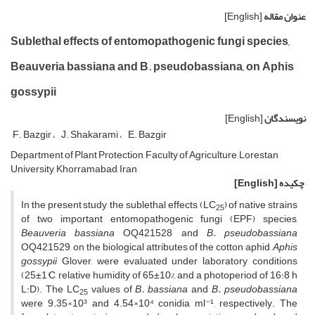
عنوان مقاله
[English]
Sublethal effects of entomopathogenic fungi species,
Beauveria bassiana and B. pseudobassiana, on Aphis
gossypii
نویسندگان
[English]
F. Bazgir
J. Shakarami
E. Bazgir
Department of Plant Protection, Faculty of Agriculture, Lorestan
University, Khorramabad, Iran
چکیده
[English]
In the present study, the sublethal effects (LC
) of native strains
25
of two important entomopathogenic fungi (EPF) species,
Beauveria bassiana
OQ421528 and
B. pseudobassiana
OQ421529, on the biological attributes of the cotton aphid,
Aphis
gossypii
Glover, were evaluated under laboratory conditions
(25±1°C, relative humidity of 65±10%, and a photoperiod of 16:8 h
L:D). The LC
values of
B. bassiana
and
B. pseudobassiana
25
were 9.35×10³ and 4.54×10⁴ conidia ml⁻¹, respectively. The