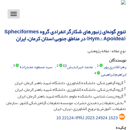
Toggle
vigation
تنوع گونه‌‌ای زنبور‌های شکارگر انفرادی گروه Spheciformes
(Hym.: Apoidea) در مناطق جنوبی استان کرمان، ایران
نوع مقاله : مقاله پژوهشی
نویسندگان
3
2
1
زهرا قادری پور
محمد خیراندیش
سید مسعود مجدزاده
4
ابراهیم ابراهیمی
1
گروه گیاهپزشکی، دانشکده کشاورزی، دانشگاه شهید باهنر کرمان، ایران
2
گروه گیاه پزشکی، دانشکده کشاورزی، دانشگاه شهید باهنر کرمان، ایران
3
گروه زیست شناسی، دانشکده علوم، دانشگاه شهید باهنر کرمان، ایران
4
بخش تحقیقات رده‌بندی حشرات، موسسه تحقیقات گیاه‌پزشکی کشور، سازمان
تحقیقات، آموزش و ترویج کشاورزی، تهران، ایران
10.22124/IPRJ.2023.24924.1523
چکیده