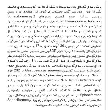
پایش تنوع گونه‌ای پارازیتوئیدها و شکارگرها در اکوسیستم‌های مختلف
یکی از اصول مدیریت آفات محسوب می‌شود. این مطالعه، در راستای
بررسی ساختار تنوع گونه­ای زنبور­های گروهSpheciformes
(Hymenoptera: Apoidea) در مناطق جنوبی استان کرمان (جنوب شرق
ایران) صورت گرفت. بدین منظور نمونه برداری طی فروردین ماه تا اواخر
شهریورماه سال 1396 با استفاده از تله مالیز در 12 منطقه از
شهرستان‌های جیرفت، بم، عنبرآباد، کهنوج، قلعه‌گنج و منوجان صورت
پذیرفت. نمونه­های مورد نظر تا سطح گونه شناسایی و تعداد افراد هر گونه
شمارش شدند. در مجموع، 36 گونه متعلق به 17 جنس شناسایی شد.
تنوع گونه‌ای با استفاده از نرم افزار SDR بررسی شد. بر اساس شاخص­های
تنوع گونه­ای شانون وینر و یکنواختی پیلوجی شهرستان بم با 20 گونه، از نظر
تنوع گونه­ای و یکنواختی در صدر قرار گرفت. پس از آن، جیرفت و کهنوج
دارای بیشترین تنوع گونه­ای و یکنواختی بودند. در بین کل نمونه­های جمع­
آوری شده به­ترتیب گونه­های
Gastrosericus funereus
با 202 فرد
(76/23 درصد)، گونه
Sphex flavipennis
با 156 فرد (58/17 درصد) و
گونه
Bembix bidentata
با 76 فرد (5/8 درصد) بیشترین فراوانی را به
خود اختصاص دادند. همچنین، هشت گونه به عنوان گونه­های نادر در
مناطق مورد مطالعه شناخته شدند. تنوع و فراوانی زنبورهای
Spheciformes در ماه­های اردیبهشت، خرداد و اوایل تیر در مناطق مورد
مطالعه بیشتر است. این امر بیانگر اهمیت و تأثیر زنبورهای Spheciformes
در مدیریت آفات در طول مدت فعالیت آفات می­باشد.