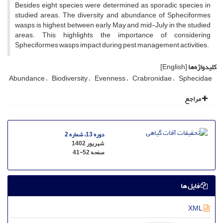
Besides eight species were determined as sporadic species in
studied areas. The diversity and abundance of Spheciformes
wasps is highest between early May and mid-July in the studied
areas. This highlights the importance of considering
Spheciformes wasps impact during pest management activities.
کلیدواژه‌ها
[English]
Abundance
Biodiversity
Evenness
Crabronidae
Sphecidae
مراجع
دوره 13، شماره 2
شهریور 1402
صفحه
41-52
فایل ها
XML