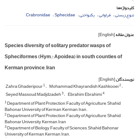
کلیدواژه‌ها
تنوع زیستی
فراوانی
یکنواختی
Sphecidae
Crabronidae
عنوان مقاله
[English]
Species diversity of solitary predator wasps of
Spheciformes (Hym.: Apoidea) in south counties of
Kerman province, Iran
نویسندگان
[English]
1
2
Zahra Ghaderipour
Mohammad Khayrandish Kashkooei
3
4
Seyed Massoud Madjdzadeh
Ebrahim Ebrahimi
1
Department of Plant Protection, Faculty of Agriculture, Shahid
Bahonar University of Kerman, Kerman, Iran.
2
Department of Plant Protection, Faculty of Agriculture, Shahid
Bahonar University, Kerman, Iran
3
Department of Biology, Faculty of Sciences, Shahid Bahonar
University of Kerman, Kerman, Iran.