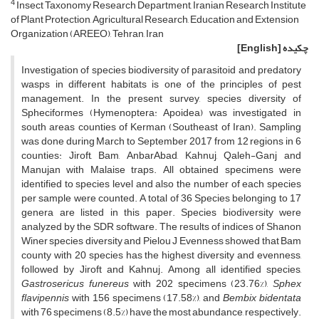
4
Insect Taxonomy Research Department, Iranian Research Institute
of Plant Protection, Agricultural Research, Education and Extension
Organization (AREEO), Tehran, Iran
چکیده
[English]
Investigation of species biodiversity of parasitoid and predatory
wasps in different habitats is one of the principles of pest
management. In the present survey, species diversity of
Spheciformes (Hymenoptera: Apoidea) was investigated in
south areas counties of Kerman (Southeast of Iran). Sampling
was done during March to September 2017 from 12 regions in 6
counties: Jiroft, Bam, AnbarAbad, Kahnuj, Qaleh-Ganj and
Manujan with Malaise traps. All obtained specimens were
identified to species level and also the number of each species
per sample were counted. A total of 36 Species belonging to 17
genera are listed in this paper. Species biodiversity were
analyzed by the SDR software. The results of indices of Shanon
Winer species diversity and Pielou J Evenness showed that Bam
county with 20 species has the highest diversity and evenness,
followed by Jiroft and Kahnuj. Among all identified species,
Gastrosericus funereus
with 202 specimens (23.76%),
Sphex
flavipennis
with 156 specimens (17.58%), and
Bembix bidentata
with 76 specimens (8.5%) have the most abundance, respectively.