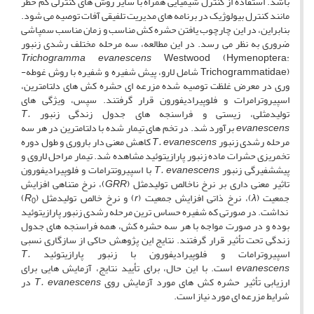
باشد. استفاده از کنترل شیمیایی همراه با سایر روش ­های کنترلی کم­ خطر
مانند کنترل بیولوژیک در برنامه ­های مدیریت تلفیقی آفات توصیه می ­شود.
بنابراین، در این چارچوب یافتن حشره­ کش مناسب و زمان مناسب سم­پاشی
ضروری به نظر می­ رسد. در این مطالعه، سه مرحله مختلف رشدی زنبور
Trichogramma evanescens
Westwood (Hymenoptera:
Trichogrammatidae) شامل لارو، پیش­­ شفیره و شفیره با روش غوطه­
وری در معرض غلظت توصیه شده مزرعه ­ای حشره­ کش­ های دلتامترین،
اسپیروترامرات و فلوپیرادیفورون قرار گرفتند. سپس، ویژگی­ های
تولیدمثلی، زیستی و فراسنجه ­های جدول زندگی زنبور
T.
evanescens
برآورد شد. در تخم­ های تیمار شده با دلتامترین در هر سه
مرحله رشدی زنبور
T. evanescens
کاهش معنی­ دار باروری و طول دوره
تخمریزی حشرات ماده زنبور پارازیتوئید مشاهده شد. تیمار مراحل لاروی و
پیش­شفیرگی زنبور
T. evanescens
با اسپیروتترامات و فلوپیرادیفورون
تاثیر معنی ­داری بر نرخ ناخالص تولیدمثل (
GRR
)، نرخ متناهی افزایش
جمعیت (
λ
)، نرخ ذاتی افزایش جمعیت (
r
) و نرخ خالص تولیدمثل (
R
)
0
نداشت. در صورتی­ که شفیره حساس ­ترین مرحله رشدی زنبور پارازیتوئید
بوده و در صورت مواجه با هر سه حشره کش، همه فراسنجه­ های جدول
زندگی تحت تأثیر قرار گرفتند. نتایج این پژوهش حاکی از سازگاری نسبی
اسپیروترامات و فلوپیرادیفورون با زنبور پارازیتوئید
T.
evanescens
است. با این حال، برای تأیید نتایج، آزمایش ­هایی برای
ارزیابی تأثیر حشره ­کش ­های مورد آزمایش روی
T. evanescens
در
شرایط مزرعه ­ای مورد نیاز است.