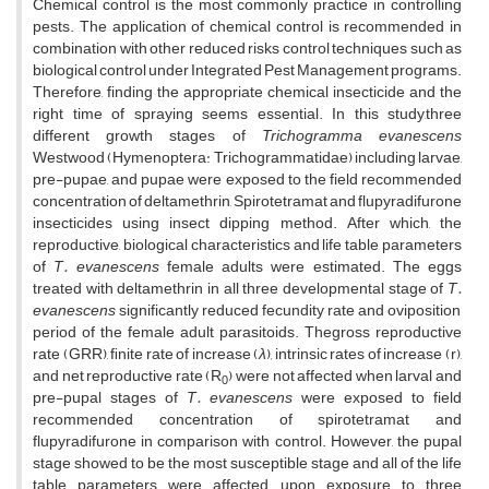
Chemical control is the most commonly practice in controlling
pests. The application of chemical control is recommended in
combination with other reduced risks control techniques such as
biological control under Integrated Pest Management programs.
Therefore, finding the appropriate chemical insecticide and the
right time of spraying seems essential. In this study,three
different growth stages of
Trichogramma
evanescens
Westwood (Hymenoptera: Trichogrammatidae) including larvae,
pre-pupae, and pupae were exposed to the field recommended
concentration of deltamethrin, Spirotetramat and flupyradifurone
insecticides using insect dipping method. After which, the
reproductive, biological characteristics and life table parameters
of
T.
evanescens
female adults were estimated. The eggs
treated with deltamethrin in all three developmental stage of
T.
evanescens
significantly reduced fecundity rate and oviposition
period of the female adult parasitoids. Thegross reproductive
rate (GRR), ﬁnite rate of increase (
λ
)
,
intrinsic rates of increase (r),
and net reproductive rate (R
) were not affected when larval and
0
pre-pupal stages of
T.
evanescens
were exposed to field
recommended concentration of spirotetramat and
flupyradifurone in comparison with control. However, the pupal
stage showed to be the most susceptible stage and all of the life
table parameters were affected upon exposure to three