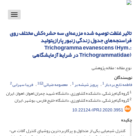
Toggle
vigation
تاثیر غلظت توصیه شده مزرعه‌ای سه حشره‌کش مختلف روی
فراسنجه‌های جدول زندگی زنبور پارازیتوئید
Trichogramma evanescens (Hym.:
Trichogrammatidae) در شرایط آزمایشگاهی
نوع مقاله : مقاله پژوهشی
نویسندگان
2
1
1
1
فاطمه تابع بردبار
پرویز شیشه بر
معصومه ضیائی
فریبا سهرابی
1
گروه گیاه‌پزشکی، دانشکده کشاورزی، دانشگاه شهید چمران اهواز، اهواز، ایران
2
گروه گیاه‌پزشکی، دانشکده کشاورزی، دانشگاه خلیج فارس، بوشهر، ایران
10.22124/IPRJ.2020.3951
چکیده
کنترل شیمیایی یکی از متداول­ و پرکاربردترین روش­های کنترل آفات می­