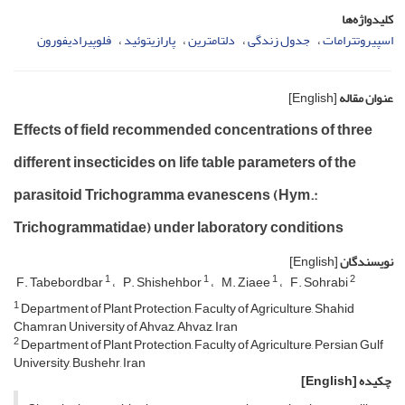
کلیدواژه‌ها
اسپیروتترامات
جدول زندگی
دلتامترین
پارازیتوئید
فلوپیرادیفورون
عنوان مقاله
[English]
Effects of field recommended concentrations of three
different insecticides on life table parameters of the
parasitoid Trichogramma evanescens (Hym.:
Trichogrammatidae) under laboratory conditions
نویسندگان
[English]
1
1
1
2
F. Tabebordbar
P. Shishehbor
M. Ziaee
F. Sohrabi
1
Department of Plant Protection, Faculty of Agriculture, Shahid
Chamran University of Ahvaz, Ahvaz, Iran
2
Department of Plant Protection, Faculty of Agriculture, Persian Gulf
University, Bushehr, Iran
چکیده
[English]