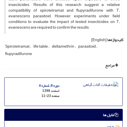
insecticides. Results of this research suggest a relative
compatibility of spirotetramat and flupyradifurone with
T.
evanescens
parasitoid. However, experiments under field
conditions to evaluate the impact of tested insecticides on
T.
evanescens
are required to confirm the results.
کلیدواژه‌ها
[English]
Spirotetramat
life table
deltamethrin
parasitoid
flupyradifurone
مراجع
دوره 9، شماره 4
اسفند 1398
صفحه
11-23
فایل ها