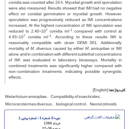
conidia was counted after 24 h. Mycelial growth and sporulation
were also measured. Results showed that IMI had no negative
effect on conidial germination or mycelial growth. However,
sporulation was progressively reduced as IMI concentrations
increased. At the highest concentration of IMI, sporulation was
7
-1
reduced to 2.40×10
conidia ml
, compared with control at
7
-1
4.93×10
conidia ml
. According to these results, IMI is
reasonably compatible with strain DEMI 001. Additionally,
mortality of
M. diversus
caused by either
M. anisopliae
or IMI
alone, and in combination with different sublethal concentrations
of IMI, was evaluated in laboratory bioassays. Mortality in
combined treatments was significantly higher compared with
non-combination treatments, indicating possible synergistic
effects.
کلیدواژه‌ها
[English]
Metarhizium anisopliae
Compatibility of insecticides
Microcerotermes diversus
biological control
Neonicotinoids
دوره 5، شماره 1 - شماره پیاپی 1
خرداد 1394
صفحه
27-36