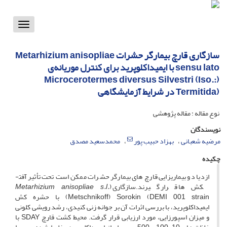
Toggle
vigation
سازگاری قارچ بیمارگر حشرات Metarhizium anisopliae
sensu lato با ایمیداکلوپرید برای کنترل موریانه‌‌ی
(Microcerotermes diversus Silvestri (Iso.:
Termitida) در شرایط آزمایشگاهی
نوع مقاله : مقاله پژوهشی
نویسندگان
مرضیه شعبانی
بهزاد حبیب پور
محمدسعید مصدق
چکیده
ازدیاد و بیماریزایی قارچ­ های بیمارگر حشرات ممکن است تحت تأثیر آفت­
کش ­ها قرار گیرند.سازگاری (
Metarhizium anisopliae s.l.
(Metschnikoff) Sorokin (DEMI 001 strain با حشره­ کش
ایمیداکلوپرید، با بررسی اثرات آن بر جوانه­ زنی کنیدی، رشد رویشی کلونی
و میزان اسپورزایی، مورد ارزیابی قرار گرفت. محیط کشت قارچ SDAY با