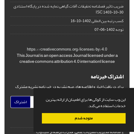
ضریب تاثیر فصلنامه تحقیقات آفات گیاهی نمایه شده در پایگاه استنادی
ISC
1403-10-30
کسب رتبه بین المللی
1402-10-16
توجه
1402-06-07
https://creativecommons.org/licenses/by/4.0
This Journal is an open access Journal licensed under a
creative commons attribution 4.0 internationl license
اشتراک خبرنامه
برای دریافت اخبار و اطلاعیه های مهم نشریه در خبرنامه نشریه مشترک
شوید.
این وب سایت از کوکی ها برای اطمینان از ارائه بهترین
اشتراک
خدمات استفاده می کند.
متوجه شدم
© سامانه مدیریت نشریات علمی.
قدرت گرفته از
سیناوب