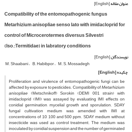
عنوان مقاله
[English]
Compatibility of the entomopathogenic fungus
Metarhizium anisopliae senso lato with imidacloprid for
control of Microcerotermes diversus Silvestri
(Iso.:Termitidae) in labratory conditions
نویسندگان
[English]
M. Shaabani
B. Habibpor
M. S. Mossadegh
چکیده
[English]
Proliferation and virulence of entomopathogenic fungi can be
affected by exposure to pesticides. Compatibility of
Metarhizium
anisopliae
(Metschnikoff) Sorokin (DEMI 001 strain) with
imidacloprid (IMI) was assayed by evaluating IMI effects on
conidial germination, mycelial growth and sporulation. SDAY
fungal cultivation medium was amended with IMI at
concentrations of 10, 100 and 500 ppm. SDAY medium without
insecticide was used as control treatment. The medium was
inoculated by conidial suspension and the number of germinated