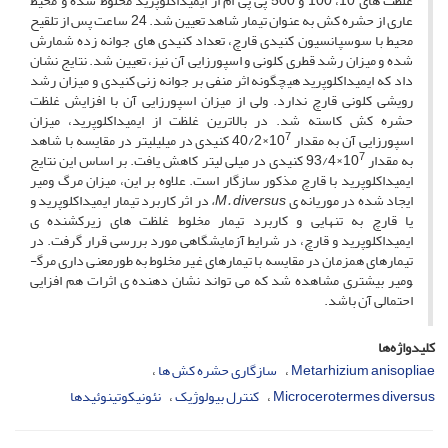
غلظت­ های 10، 100 و 500 پی­ پی­ ام از ایمیداکلوپرید مخلوط شده و محیط
عاری از حشره­ کش به عنوان تیمار شاهد تعیین شد. 24 ساعت پس از تلقیح
محیط با سوسپانسیون کنیدی قارچ، تعداد کنیدی­ های جوانه ­زده شمارش
شده و میزان رشد قطری کلونی و اسپورزایی آن نیز، تعیین شد. نتایج نشان
­داد که ایمیداکلوپرید هیچگونه اثر منفی بر جوانه زنی کنیدی و میزان رشد
رویشی کلونی قارچ ندارد. ولی از میزان اسپورزایی آن با افزایش غلظت
حشره­ کش کاسته شد. در بالاترین غلظت از ایمیداکلوپرید، میزان
7
اسپورزایی آن به مقدار 10
×40/2 کنیدی در میلی­لیتر در مقایسه با شاهد
7
به مقدار 10
×93/4 کنیدی در میلی­ لیتر کاهش یافت. بر اساس این نتایج
ایمیداکلوپرید با قارچ مذکور سازگار است. علاوه­ بر این، میزان مرگ­ و­میر
ایجاد شده در موریانه­ ی
M. diversus
،
در اثر کاربرد تیمار ایمیداکلوپرید و
یا قارچ به تنهایی و کاربرد تیمار مخلوط غلظت­ های زیرکشنده ­ی
ایمیداکلوپرید و قارچ، در شرایط آزمایشگاهی مورد بررسی قرار گرفت. در
تیمارهای هم­زمان در مقایسه با تیمارهای غیر مخلوط به­ طور­معنی­ داری مرگ­
و­میر بیشتری مشاهده شد که می ­تواند نشان دهنده­ ی اثرات هم­ افزایی
احتمالی آن ­باشد.
کلیدواژه‌ها
Metarhizium anisopliae
سازگاری حشره کش ها
Microcerotermes diversus
کنترل بیولوژیک
نئونیکوتینوئیدها