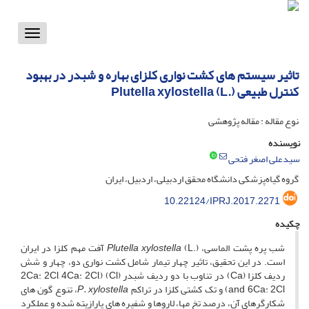
Toggle
vigation
تاثیر سیستم های کشت نواری کلزای بهاره و شبدر در بهبود
کنترل طبیعی (.Plutella xylostella (L
نوع مقاله : مقاله پژوهشی
نویسنده
سیدعلی اصغر فتحی
گروه گیاه‌پزشکی دانشگاه محقق اردبیلی، اردبیل، ایران
10.22124/IPRJ.2017.2271
چکیده
شب­ پره پشت­ الماسی، (.
Plutella xylostella
(L آفت مهم کلزا در ایران
است. در این تحقیق، تاثیر چهار تیمار شامل کشت­ نواری دو، چهار و شش
ردیف کلزا (Ca) در تناوب با دو ردیف شبدر (Cl) (2Ca: 2Cl, 4Ca: 2Cl,
and 6Ca: 2Cl) و تک­ کشتی کلزا در تراکم
P. xylostella
، تنوع گون ه­ای
شکارگرهای آن، درصد تخ م­ها، لاروها و شفیره­ های پارازیته شده و عملکرد