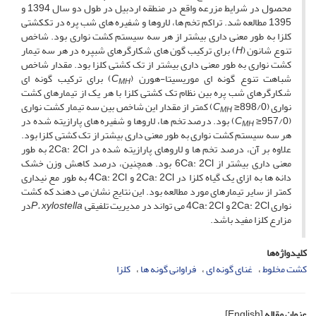
محصول در شرایط مزرعه واقع در منطقه اردبیل در طول دو سال­ 1394 و
1395 مطالعه شد. تراکم تخم ­ها، لاروها و شفیره ­های شب ­پره در تک­کشتی
کلزا به ­طور معنی ­داری بیشتر از هر سه سیستم کشت نواری بود. شاخص
تنوع شانون (
H
) برای ترکیب گون ه­ای شکارگرهای شب­پره در هر سه تیمار
کشت نواری به ­طور معنی ­داری بیشتر از تک­ کشتی کلزا بود. مقدار شاخص
شباهت تنوع گونه­ ای موریسیتا­-هورن (
C
) برای ترکیب گونه ­ای
MH
شکارگرهای شب ­پره بین نظام تک­ کشتی کلزا با هر یک از تیمارهای کشت
نواری (898/0≤
C
) کمتر از مقدار این شاخص بین سه تیمار کشت نواری
MH
(957/0≤
C
) بود. درصد تخم ­ها، لاروها و شفیره ­های پارازیته شده در
MH
هر سه سیستم کشت نواری به­ طور معنی ­داری بیشتر از تک­ کشتی کلزا بود.
علاوه­ بر آن، درصد تخم ­ها و لاروهای پارازیته شده در 2Ca: 2Cl به ­طور
معنی­ داری بیشتر از 6Ca: 2Cl بود. همچنین، درصد کاهش وزن خشک
دانه­ ها به ازای یک گیاه کلزا در 2Ca: 2Cl و 4Ca: 2Cl به طور مع نی­داری
کمتر از سایر تیمارهای مورد مطالعه بود. این نتایج نشان می ­دهند که کشت
نواری 2Ca: 2Cl و 4Ca: 2Cl می­ تواند در مدیریت تلفیقی
P. xylostella
در
مزارع کلزا مفید باشد.
کلیدواژه‌ها
کشت مخلوط
غنای گونه ای
فراوانی گونه ها
کلزا
عنوان مقاله
[English]