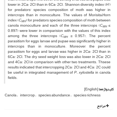
lower in 2Ca: 2Cl than in 6Ca: 2Cl. Shannon diversity index (
H'
)
for predators' species composition of moth was higher in
intercrops than in monoculture. The values of Morisita–Horn
index (
C
) for predators species composition of moth between
MH
canola monoculture and each of the three intercrops (
C
≤
MH
0.897) were lower in comparision with the values of this index
among the three intercrops (
C
≥ 0.957). The percent
MH
parasitism for eggs, larvae and pupae was significantly higher in
intercrops than in monoculture. Moreover, the percent
parasitism for eggs and larvae was higher in 2Ca: 2Cl than in
6Ca: 2Cl. The dry seed weight loss was also lower in 2Ca: 2Cl
and 4Ca: 2Cl in comparison with other two treatments. Thsese
results indicated that intercropping 2Ca: 2Cl and 4Ca: 2C could
be useful in integrated management of
P. xylostella
in canola
fields.
کلیدواژه‌ها
[English]
Canola
intercrop
species abundance
species richness
مراجع