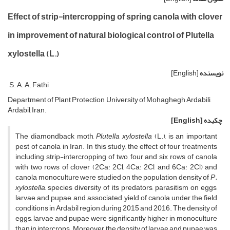
Effect of strip-intercropping of spring canola with clover
in improvement of natural biological control of Plutella
xylostella (L.)
نویسنده
[English]
S. A. A. Fathi
Department of Plant Protection, University of Mohaghegh Ardabili,
Ardabil, Iran.
چکیده
[English]
The diamondback moth,
Plutella xylostella
(L.), is an important
pest of canola in Iran. In this study, the effect of four treatments
including strip-intercropping of two, four and six rows of canola
with two rows of clover (2Ca: 2Cl, 4Ca: 2Cl, and 6Ca: 2Cl) and
canola monoculture were studied on the population density of
P.
xylostella
, species diversity of its predators, parasitism on eggs,
larvae and pupae, and associated yield of canola under the field
conditions in Ardabil region during 2015 and 2016. The density of
eggs, larvae and pupae were significantly higher in monoculture
than in intercrops. Moreover, the density of larvae and pupae was