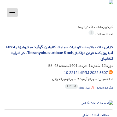
Toggle
vigation
کلیدواژه‌ها =
خاک دیاتومه
1
تعداد مقالات:
کارایی خاک دیاتومه، نانو ذرات سیلیکا، کائولین، گوگرد میکرونیزه و اختلاط
آنها روی کنه تارتن دولکه­ایTetranychus urticae Koch. در شرایط
گلخانه­ای
دوره 12، شماره 1، خرداد 1401، صفحه
43-58
10.22124/IPRJ.2022.5607
النا حسینی؛ شهرام آرمیده؛ شهرام میرفخرائی
1.21 M
مشاهده مقاله
اصل مقاله
مقالات آماده انتشار