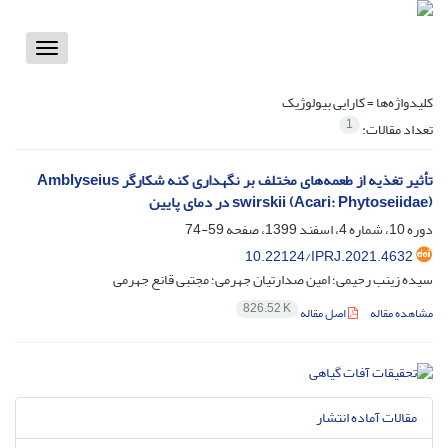
Toggle
vigation
کلیدواژه‌ها =
کارایی بیولوژیک
1
تعداد مقالات:
تأثیر تغذیه از طعمه‌های مختلف بر نگهداری کنه شکارگر Amblyseius
swirskii (Acari: Phytoseiidae) در دمای پایین
دوره 10، شماره 4، اسفند 1399، صفحه
59-74
10.22124/IPRJ.2021.4632
سیده زینب رحیمی؛ امین صدارتیان جهرمی؛ مجتبی قانع جهرمی
826.52 K
مشاهده مقاله
اصل مقاله
مقالات آماده انتشار