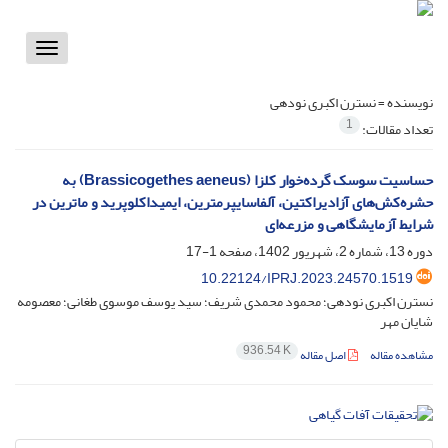
Toggle
vigation
نویسنده =
نسترن اکبری نودهی
1
تعداد مقالات:
حساسیت سوسک گرده‌خوار کلزا (Brassicogethes aeneus) به
حشره‌کش‌های آزادیراکتین، آلفاسایپرمترین، ایمیداکلوپرید و ماترین در
شرایط آزمایشگاهی و مزرعه‌ای
دوره 13، شماره 2، شهریور 1402، صفحه
1-17
10.22124/IPRJ.2023.24570.1519
نسترن اکبری نودهی؛ محمود محمدی شریف؛ سید یوسف موسوی طغانی؛ معصومه
شایان مهر
936.54 K
مشاهده مقاله
اصل مقاله