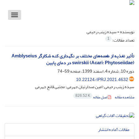
Toggle
vigation
نویسنده =
سیده زینب رحیمی
1
تعداد مقالات:
تأثیر تغذیه از طعمه‌های مختلف بر نگهداری کنه شکارگر Amblyseius
swirskii (Acari: Phytoseiidae) در دمای پایین
دوره 10، شماره 4، اسفند 1399، صفحه
59-74
10.22124/IPRJ.2021.4632
سیده زینب رحیمی؛ امین صدارتیان جهرمی؛ مجتبی قانع جهرمی
826.52 K
مشاهده مقاله
اصل مقاله
مقالات آماده انتشار