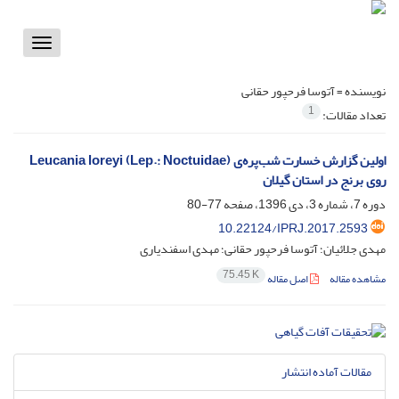
Toggle
vigation
نویسنده =
آتوسا فرحپور حقانی
1
تعداد مقالات:
اولین گزارش خسارت شب‌پره‌ی (Leucania loreyi (Lep.: Noctuidae
روی برنج در استان گیلان
دوره 7، شماره 3، دی 1396، صفحه
77-80
10.22124/IPRJ.2017.2593
مهدی جلائیان؛ آتوسا فرحپور حقانی؛ مهدی اسفندیاری
75.45 K
مشاهده مقاله
اصل مقاله
مقالات آماده انتشار