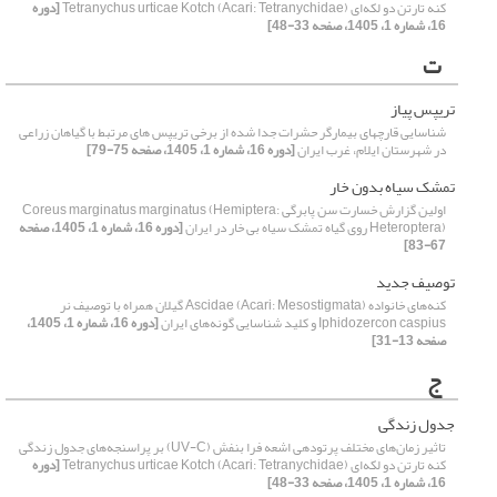
کنه تارتن دو لکه‌ای Tetranychus urticae Kotch (Acari: Tetranychidae)
[دوره
16، شماره 1، 1405، صفحه 33-48]
ت
تریپس پیاز
شناسایی قارچهای بیمارگر حشرات جدا شده از برخی تریپس های مرتبط با گیاهان زراعی
در شهرستان ایلام، غرب ایران
[دوره 16، شماره 1، 1405، صفحه 75-79]
تمشک سیاه بدون خار
اولین گزارش خسارت سن پابرگی Coreus marginatus marginatus (Hemiptera:
Heteroptera) روی گیاه تمشک سیاه بی خار در ایران
[دوره 16، شماره 1، 1405، صفحه
67-83]
توصیف جدید
کنه‌های خانواده Ascidae (Acari: Mesostigmata) گیلان همراه با توصیف نر
Iphidozercon caspius و کلید شناسایی گونه‌های ایران
[دوره 16، شماره 1، 1405،
صفحه 13-31]
ج
جدول زندگی
تاثیر زمان‌های مختلف پرتودهی اشعه‌ فرا بنفش (UV-C) بر پراسنجه‌های جدول زندگی
کنه تارتن دو لکه‌ای Tetranychus urticae Kotch (Acari: Tetranychidae)
[دوره
16، شماره 1، 1405، صفحه 33-48]