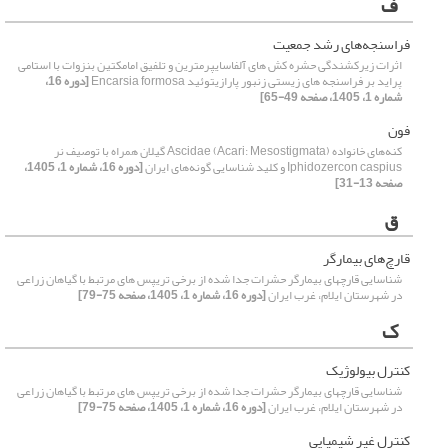
ف
فراسنجه‌های رشد جمعیت
اثرات زیرکشندگی حشره کش های آلفاسایپرمترین و تلفیق امامکتین بنزوات با استامی
پراید بر فراسنجه های زیستی زنبور پارازیتوئید Encarsia formosa
[دوره 16،
شماره 1، 1405، صفحه 49-65]
فون
کنه‌های خانواده Ascidae (Acari: Mesostigmata) گیلان همراه با توصیف نر
Iphidozercon caspius و کلید شناسایی گونه‌های ایران
[دوره 16، شماره 1، 1405،
صفحه 13-31]
ق
قارچ‌های بیمارگر
شناسایی قارچهای بیمارگر حشرات جدا شده از برخی تریپس های مرتبط با گیاهان زراعی
در شهرستان ایلام، غرب ایران
[دوره 16، شماره 1، 1405، صفحه 75-79]
ک
کنترل بیولوژیک
شناسایی قارچهای بیمارگر حشرات جدا شده از برخی تریپس های مرتبط با گیاهان زراعی
در شهرستان ایلام، غرب ایران
[دوره 16، شماره 1، 1405، صفحه 75-79]
کنترل غیر شیمیایی