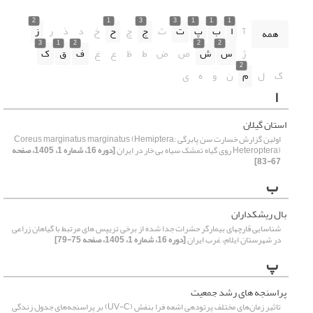
2
1
3
3
1
1
1
آ
ا
ب
پ
ت
ث
ج
چ
ح
خ
د
ذ
ر
ز
همه
3
1
2
2
2
ژ
س
ش
ص
ض
ط
ظ
ع
غ
ف
ق
ک
2
گ
ل
م
ن
و
ه
ی
ا
استان گیلان
اولین گزارش خسارت سن پابرگی Coreus marginatus marginatus (Hemiptera:
Heteroptera) روی گیاه تمشک سیاه بی خار در ایران
[دوره 16، شماره 1، 1405، صفحه
67-83]
ب
بال ریشکداران
شناسایی قارچهای بیمارگر حشرات جدا شده از برخی تریپس های مرتبط با گیاهان زراعی
در شهرستان ایلام، غرب ایران
[دوره 16، شماره 1، 1405، صفحه 75-79]
پ
پراسنجه های رشد جمعیت
تاثیر زمان‌های مختلف پرتودهی اشعه‌ فرا بنفش (UV-C) بر پراسنجه‌های جدول زندگی