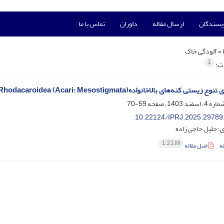
ویسندگان
ارسال مقاله
داوران
تماس با ما
 =
آلودگی خاک
1
ات:
ی بالاخانوادهRhodacaroidea (Acari: Mesostigmata) در محل انباشت زباله جنگل سراوان، شهرستان رشت
59-70
10.22124/IPRJ.2025.29789
؛ جلیل حاجی زاده
1.21 M
ه
اصل مقاله