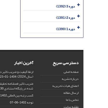
دوره 3 (1392)
دوره 2 (1391)
دوره 1 (1390)
دسترسی سریع
آخرین اخبار
صفحه اصلی
(سال 2024)
1404-01-23
درباره نشریه
ضریب تاثیر فصلنامه تحقیقا
اعضای هیات تحریریه
شده در پایگاه استنادی ISC
-30
ارسال مقاله
کسب رتبه بین المللی
1402-10-16
تماس با ما
توجه
1402-06-07
نقشه سایت