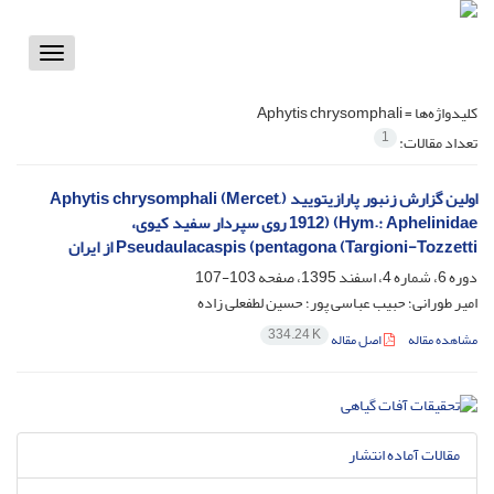
Toggle
vigation
کلیدواژه‌ها =
Aphytis chrysomphali
1
تعداد مقالات:
اولین گزارش زنبور پارازیتویید (Aphytis chrysomphali (Mercet,
1912) (Hym.: Aphelinidae روی سپردار سفید کیوی،
Pseudaulacaspis (pentagona (Targioni-Tozzetti از ایران
دوره 6، شماره 4، اسفند 1395، صفحه
103-107
امیر طورانی؛ حبیب عباسی پور؛ حسین لطفعلی زاده
334.24 K
مشاهده مقاله
اصل مقاله
مقالات آماده انتشار