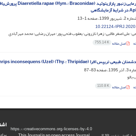
مایشگاهی
1-13
10.22124/IPRJ.2020
ی؛ علی اصغر طالبی؛ زهرا تازرونی؛ یعقوب فتحی پور؛ مهران رضایی؛ محمد مهرآبادی
755.14 K
ه
اصل مقاله
س افرا (Taeniothrips inconsequens (Uzel) (Thy.: Thripidae در استان ایلام
83-87
 بالو
110.8 K
ه
اصل مقاله
اشت
https://creativecommons.org/licenses/by/4.0
برای
This Journal is an open access Journal
ارتقا کیفیت و ضریب تاثیر در پایگاه استنادی SJR