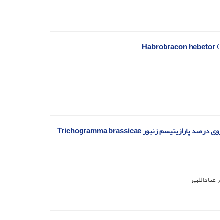
سمیت تدخینی سه اسانس گیاهی روی Phthorimaea operculella (Zeller) و تأثیر آن روی درصد پارازیتیسم زنبور Trichogramma brassicae
عباداللهی