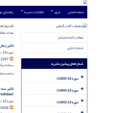
صفحه اصلی
مرور
اطلاعات نشریه
راهنمای ن
کلیدواژه‌ها
تعداد مقال
مقالات آماده انتشار
تاثیر زمان و ارتفاع تابش اشعه UV-C بر
شماره جاری
دوره 14، شماره 4، اسفند 1403، صفحه
.1597
شماره‌های پیشین نشریه
سمانه نیک 
مشاهده مقال
دوره 16 (1405)
دوره 15 (1404)
(Hem.: Aleyrodidae) و زن
دوره 12، شماره 1، خرداد 1401، صفحه
دوره 14 (1403)
.5608