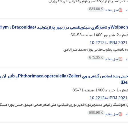
اختر؛ شهرام آرمیده؛ شهرام میرفخرائی؛ مریم فروزان
834.66 K
ه
اصل مقاله
53-66
10.22124/IPRJ.2021
ه ناصحی؛ یعقوب فتحی پور؛ محمد مهرآبادی
675.35 K
ه
اصل مقاله
(Be
71-85
10.22124/IPRJ.2021
؛ هوشنگ رفیعی دستجردی؛ قدیر نوری قنبلانی؛ علی اصغر فتحی؛ مهدی حسن پور؛ عسگر 
980.98 K
ه
اصل مقاله