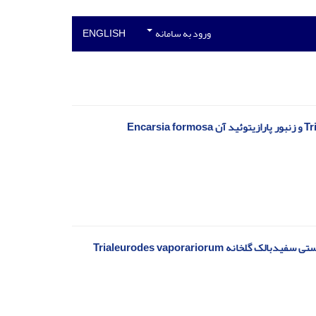
ورود به سامانه
ENGLISH
تاثیر سه فرمول تجاری نیم‌بسیدین، نیم‌آزال و کوفا از ترکیب گیاهی چریش روی مراحل زیستی سفیدبالک گلخانه‌ Trialeurodes vaporariorum