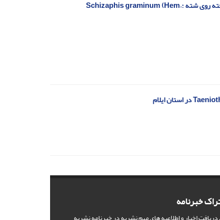
نیازهای گرمایی زنبور پارازیتوئید Diaeretiella rapae (Hym.: Braconidae) پرورش‌یافته روی شته Schizaphis graminum (Hem.:
راک خبرنامه
 دریافت اخبار و اطلاعیه های مهم نشریه در خبرنامه نشریه