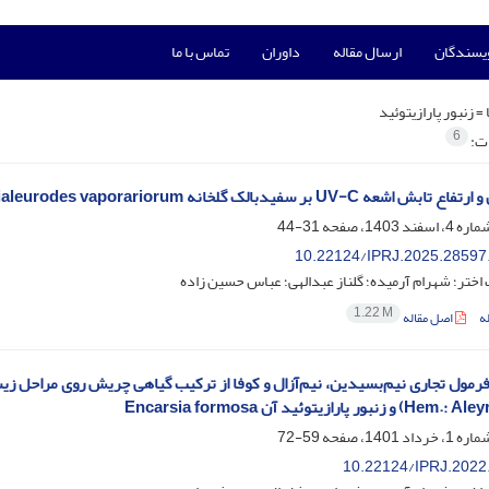
ویسندگان
ارسال مقاله
داوران
تماس با ما
 =
زنبور پارازیتوئید
6
ات:
 سفیدبالک گلخانه Trialeurodes vaporariorum و زنبور پارازیتوئید آن Encarsia formosa
31-44
10.22124/IPRJ.2025.28597
اختر؛ شهرام آرمیده؛ گلناز عبدالهی؛ عباس حسین زاده
1.22 M
ه
اصل مقاله
بور پارازیتوئید آن‌ Encarsia formosa
59-72
10.22124/IPRJ.2022