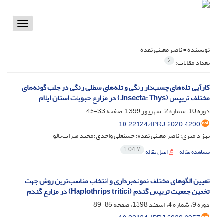
Toggle
vigation
نویسنده =
ناصر معینی نقده
2
تعداد مقالات:
کارآیی تله‌های چسب‌دار رنگی و تله‌های سطلی رنگی در جلب گونه‌های
مختلف تریپس‌ (Insecta: Thys.) در مزارع حبوبات استان ایلام
دوره 10، شماره 2، شهریور 1399، صفحه
33-45
10.22124/IPRJ.2020.4290
بهزاد میری؛ ناصر معینی نقده؛ حسنعلی واحدی؛ مجید میراب بالو
1.04 M
مشاهده مقاله
اصل مقاله
تعیین الگوهای مختلف نمونه‌برداری و انتخاب مناسب‌ترین روش جهت
تخمین جمعیت تریپس گندم (Haplothrips tritici) در مزارع گندم
دوره 9، شماره 4، اسفند 1398، صفحه
85-89