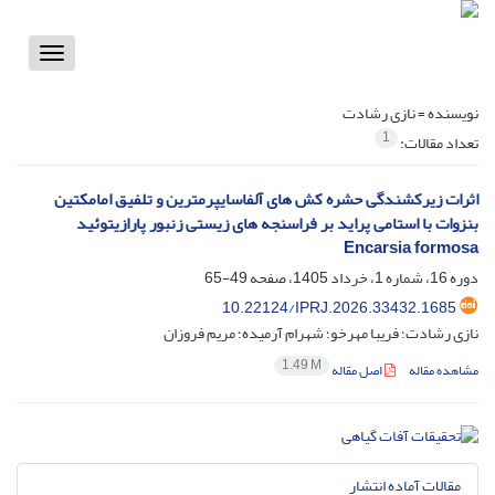
Toggle
vigation
نویسنده =
نازی رشادت
1
تعداد مقالات:
اثرات زیرکشندگی حشره کش های آلفاسایپرمترین و تلفیق امامکتین
بنزوات با استامی پراید بر فراسنجه های زیستی زنبور پارازیتوئید
Encarsia formosa
دوره 16، شماره 1، خرداد 1405، صفحه
49-65
10.22124/IPRJ.2026.33432.1685
نازی رشادت؛ فریبا مهرخو؛ شهرام آرمیده؛ مریم فروزان
1.49 M
مشاهده مقاله
اصل مقاله
مقالات آماده انتشار