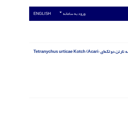
ورود به سامانه
ENGLISH
تاثیر زمان‌های مختلف پرتودهی اشعه‌ فرا بنفش (UV-C) بر پراسنجه‌های جدول زندگی کنه تارتن دو لکه‌ای Tetranychus urticae Kotch (Acari: