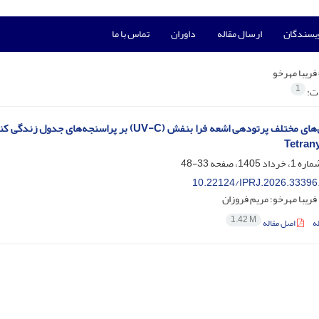
ویسندگان
ارسال مقاله
داوران
تماس با ما
فریبا مهرخو
1
ات:
Tetran
33-48
10.22124/IPRJ.2026.33396
 فریبا مهرخو؛ مریم فروزان
1.42 M
ه
اصل مقاله