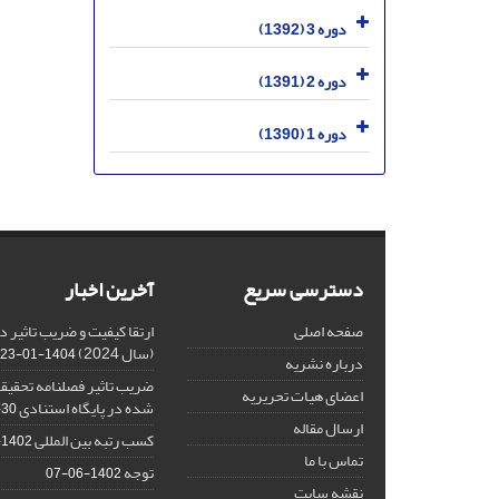
دوره 3 (1392)
دوره 2 (1391)
دوره 1 (1390)
دسترسی سریع
آخرین اخبار
صفحه اصلی
(سال 2024)
1404-01-23
درباره نشریه
ضریب تاثیر فصلنامه تحقیقا
اعضای هیات تحریریه
شده در پایگاه استنادی ISC
-30
ارسال مقاله
کسب رتبه بین المللی
1402-10-16
تماس با ما
توجه
1402-06-07
نقشه سایت