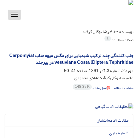
Toggle
vigation
نویسنده =
غلامرضا توکلی کرقند
1
تعداد مقالات:
جلب کنندگی چند ترکیب شیمیایی برای مگس میوه عناب (Carpomyia
vesuviana Costa (Diptera, Tephritidae در بیرجند
دوره 2، شماره 3، آذر 1391، صفحه
41-50
غلامرضا توکلی کرقند؛ هادی محمودی
148.39 K
مشاهده مقاله
اصل مقاله
مقالات آماده انتشار
شماره جاری