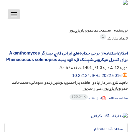
Toggle
vigation
نویسنده =
محمدحامد قدوم پاریزی‌پور
1
تعداد مقالات:
امکان استفاده از برخی جدایه‌های ایرانی قارچ بیمارگر Akanthomyces
برای کنترل میکروبی شپشک آردآلود پنبه Phenacoccus solenopsis
دوره 12، شماره 3، آذر 1401، صفحه
57-70
10.22124/IPRJ.2022.6016
ناهید للری سردارآبادی؛ فاطمه یاراحمدی؛ نوشین زندی سوهانی؛ محمدحامد
قدوم پاریزی‌پور؛ علی رجب‌پور
769.94 K
مشاهده مقاله
اصل مقاله
مقالات آماده انتشار