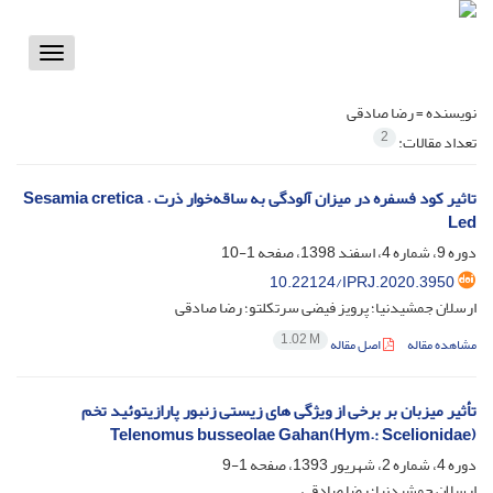
Toggle
vigation
نویسنده =
رضا صادقی
2
تعداد مقالات:
تاثیر کود فسفره در میزان آلودگی به ساقه‌خوار ذرت . Sesamia cretica
Led
دوره 9، شماره 4، اسفند 1398، صفحه
1-10
10.22124/IPRJ.2020.3950
ارسلان جمشیدنیا؛ پرویز فیضی سرتکلتو؛ رضا صادقی
1.02 M
مشاهده مقاله
اصل مقاله
تأثیر میزبان بر برخی از ویژگی های زیستی زنبور پارازیتوئید تخم
(Telenomus busseolae Gahan(Hym.: Scelionidae
دوره 4، شماره 2، شهریور 1393، صفحه
1-9
ارسلان جمشیدنیا؛ رضا صادقی