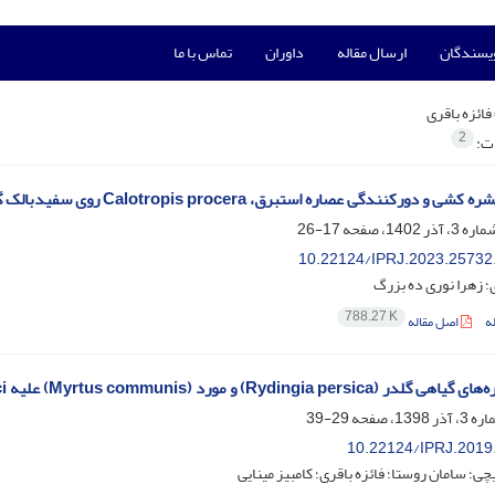
ویسندگان
ارسال مقاله
داوران
تماس با ما
فائزه باقری
2
ات:
 دورکنندگی عصاره استبرق، Calotropis procera روی سفیدبالک گلخانه
17-26
10.22124/IPRJ.2023.25732
ی؛ زهرا نوری ده بزرگ
788.27 K
ه
اصل مقاله
Rydingia) و مورد (Myrtus communis) علیه Bemisia tabaci در شرایط آزمایشگاهی
29-39
10.22124/IPRJ.2019
چی؛ سامان روستا؛ فائزه باقری؛ کامبیز مینایی