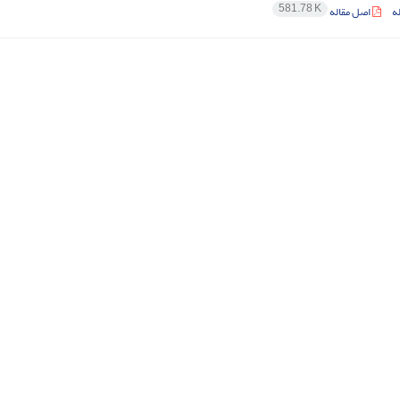
581.78 K
ه
اصل مقاله