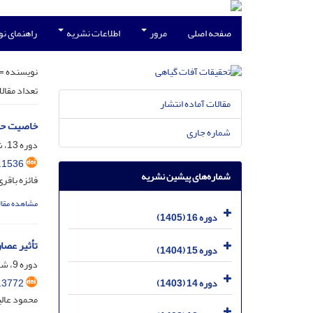
صفحه اصلی
مرور
اطلاعات نشریه
راهنمای ن
نویسنده =
تعداد مقال
مقالات آماده انتشار
خاصیت حشره کشی و
شماره جاری
دوره 13، شماره 3، آذر 1402، صفحه
.1536
شماره‌های پیشین نشریه
فائزه باقر
مشاهده مقال
دوره 16 (1405)
تأثیر عصاره‌‌های گیاهی گلدر ( persica
دوره 15 (1404)
دوره 9، شماره 3، آذر 1398، صفحه
.3772
دوره 14 (1403)
محمود عالی