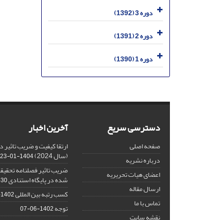
دوره 3 (1392)
دوره 2 (1391)
دوره 1 (1390)
دسترسی سریع
آخرین اخبار
صفحه اصلی
(سال 2024)
1404-01-23
درباره نشریه
ضریب تاثیر فصلنامه تحقیقا
اعضای هیات تحریریه
شده در پایگاه استنادی ISC
-30
ارسال مقاله
کسب رتبه بین المللی
1402-10-16
تماس با ما
توجه
1402-06-07
نقشه سایت